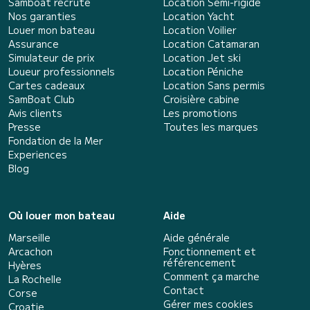
Samboat recrute
Location Semi-rigide
Nos garanties
Location Yacht
Louer mon bateau
Location Voilier
Assurance
Location Catamaran
Simulateur de prix
Location Jet ski
Loueur professionnels
Location Péniche
Cartes cadeaux
Location Sans permis
SamBoat Club
Croisière cabine
Avis clients
Les promotions
Presse
Toutes les marques
Fondation de la Mer
Experiences
Blog
Où louer mon bateau
Aide
Marseille
Aide générale
Arcachon
Fonctionnement et
référencement
Hyères
Comment ça marche
La Rochelle
Contact
Corse
Gérer mes cookies
Croatie