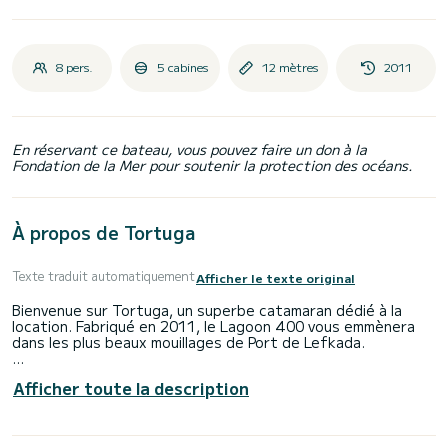
8 pers.
5 cabines
12 mètres
2011
En réservant ce bateau, vous pouvez faire un don à la
Fondation de la Mer pour soutenir la protection des océans.
À propos de Tortuga
Texte traduit automatiquement
Afficher le texte original
Bienvenue sur Tortuga, un superbe catamaran dédié à la
location. Fabriqué en 2011, le Lagoon 400 vous emmènera
dans les plus beaux mouillages de Port de Lefkada.
Le bateau dispose de 5 cabines tout confort et une
Afficher toute la description
capacité d'embarcation de 8 personnes. Avec une longueur
totale de 12 mètres et une puissance de 39 chevaux, il sera
votre meilleur allié pour passer des vacances extraordinaires
sur l'eau dans les environs de Port de Lefkada