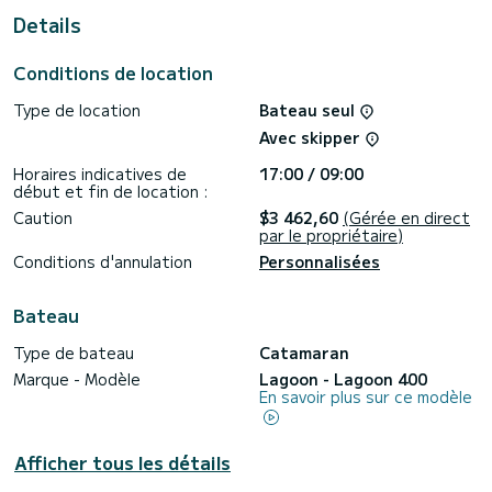
Details
Pour votre confort, Tortuga possède de 5 toilettes avec
douche
Conditions de location
Ce bateau est équipé d'une Grand voile lattée et d'un
Génois sur enrouleur.
Type de location
Bateau seul
Les demandes de réservation et devis sont gérées
Avec skipper
directement pas SamBoat. Vous obtiendrez les meilleurs prix
en passant par la plateforme.
Horaires indicatives de
17:00 / 09:00
début et fin de location :
Caution
$3 462,60
(Gérée en direct
par le propriétaire)
Conditions d'annulation
Personnalisées
Bateau
Type de bateau
Catamaran
Marque - Modèle
Lagoon - Lagoon 400
En savoir plus sur ce modèle
Afficher tous les détails