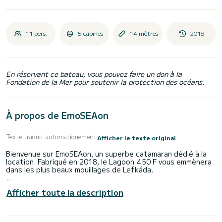
11 pers.
5 cabines
14 mètres
2018
En réservant ce bateau, vous pouvez faire un don à la
Fondation de la Mer pour soutenir la protection des océans.
À propos de EmoSEAon
Texte traduit automatiquement
Afficher le texte original
Bienvenue sur EmoSEAon, un superbe catamaran dédié à la
location. Fabriqué en 2018, le Lagoon 450 F vous emmènera
dans les plus beaux mouillages de Lefkáda.
Le bateau dispose de 6 cabines tout confort et une
Afficher toute la description
capacité d'embarcation de 10 personnes. Avec une longueur
totale de 14 mètres, il sera votre meilleur allié pour passer
des vacances extraordinaires sur l'eau dans les environs
de Lefkáda