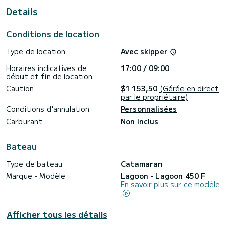
Details
Pour votre confort, EmoSEAon possède 4 toilettes avec
douche
Conditions de location
Ce bateau est équipé d'une Grand voile lattée et d'un
Génois sur enrouleur.
Type de location
Avec skipper
Pour toute demande d'information ou réservation, cliquer
Horaires indicatives de
17:00 / 09:00
sur le bouton « obtenir un devis », un expert SamBoat vous
début et fin de location :
Caution
$1 153,50
(Gérée en direct
par le propriétaire)
Conditions d'annulation
Personnalisées
Carburant
Non inclus
Bateau
Type de bateau
Catamaran
Marque - Modèle
Lagoon - Lagoon 450 F
En savoir plus sur ce modèle
Afficher tous les détails