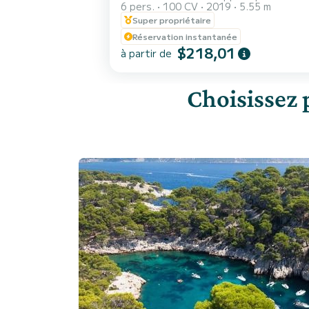
6 pers.
100 CV
2019
5.55 m
Super propriétaire
Réservation instantanée
$218,01
à partir de
Choisissez 