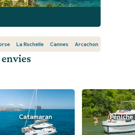
orse
La Rochelle
Cannes
Arcachon
 envies
Catamaran
Péniche