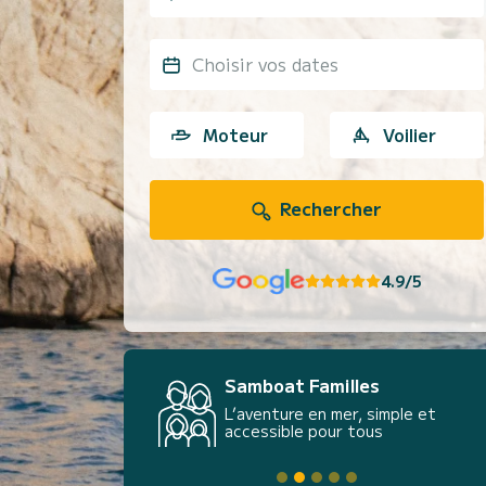
Choisir vos dates
Moteur
Voilier
Rechercher
4.9/5
Samboat Familles
L’aventure en mer, simple et
accessible pour tous