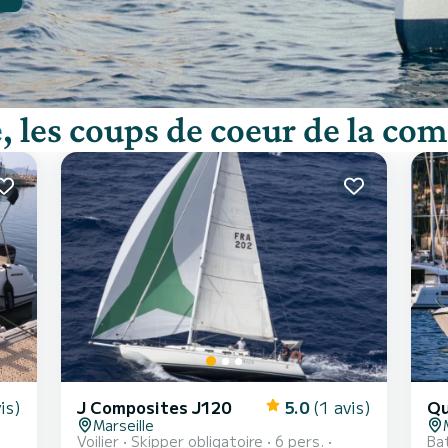
e
, les coups de coeur de la c
is)
J Composites J120
5.0
(1 avis)
Marseille
Voilier
Skipper obligatoire
6 pers.
Ba