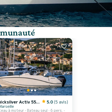
ommunauté
Quicksilver Activ 555 Open
5.0
(5 avis)
Marseille
teau à moteur
Bateau seul
6 pers.