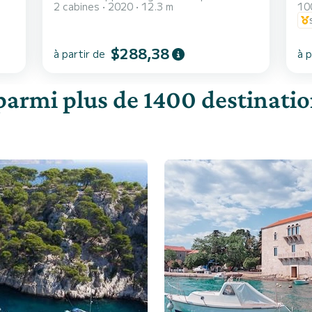
2 cabines
2020
12.3 m
10
$288,38
à partir de
à p
parmi plus de 1400 destination