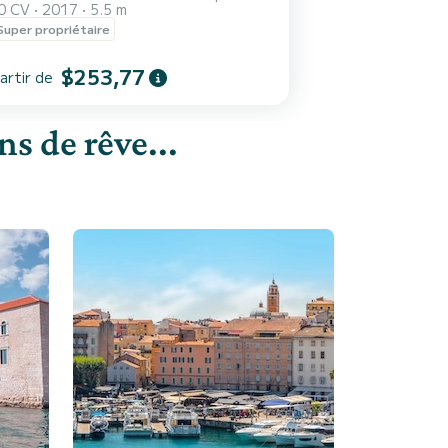
0 CV
2017
5.5 m
Super propriétaire
$253,77
artir de
s de rêve...