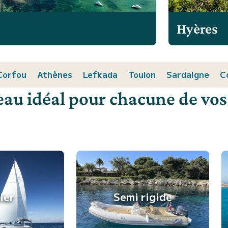
Hyères
Corfou
Athènes
Lefkada
Toulon
Sardaigne
C
eau idéal pour chacune de vos
lier
Semi rigide