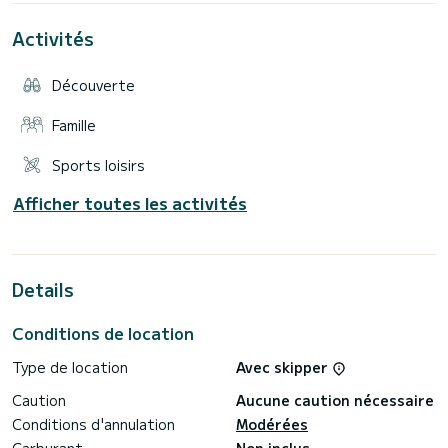
Lefkada en bateau est donc une expérience incontournable
que vous et votre famille apprécierez.
Activités
Vous pouvez louer le bateau avec ou sans skipper si vous
avez le permis requis.
Découverte
Si vous avez des questions, vous pouvez me contacter sur la
plateforme SamBoat pour plus d'informations.
Famille
Sports loisirs
Afficher toutes les activités
Details
Conditions de location
Type de location
Avec skipper
Caution
Aucune caution nécessaire
Conditions d'annulation
Modérées