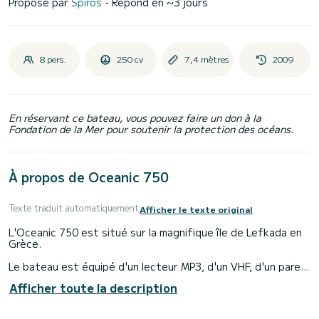
Proposé par
Spiros
- Répond en ~3 jours
8 pers.
250 cv
7,4 mètres
2009
En réservant ce bateau, vous pouvez faire un don à la
Fondation de la Mer pour soutenir la protection des océans.
À propos de Oceanic 750
Texte traduit automatiquement
Afficher le texte original
L'Oceanic 750 est situé sur la magnifique île de Lefkada en
Grèce.
Le bateau est équipé d'un lecteur MP3, d'un VHF, d'un pare-
soleil, d'une glacière et d'un GPS.
Afficher toute la description
L'île de Lefkada est située dans la mer Ionienne, réputée
pour ses magnifiques eaux bleues cristallines. Explorer