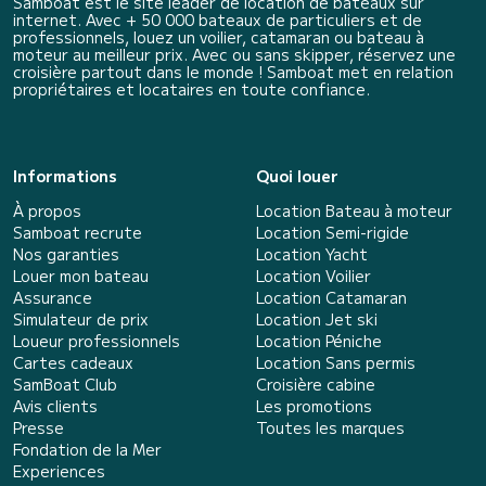
Samboat est le site leader de location de bateaux sur
internet. Avec + 50 000 bateaux de particuliers et de
professionnels, louez un voilier, catamaran ou bateau à
moteur au meilleur prix. Avec ou sans skipper, réservez une
croisière partout dans le monde ! Samboat met en relation
propriétaires et locataires en toute confiance.
Informations
Quoi louer
À propos
Location Bateau à moteur
Samboat recrute
Location Semi-rigide
Nos garanties
Location Yacht
Louer mon bateau
Location Voilier
Assurance
Location Catamaran
Simulateur de prix
Location Jet ski
Loueur professionnels
Location Péniche
Cartes cadeaux
Location Sans permis
SamBoat Club
Croisière cabine
Avis clients
Les promotions
Presse
Toutes les marques
Fondation de la Mer
Experiences