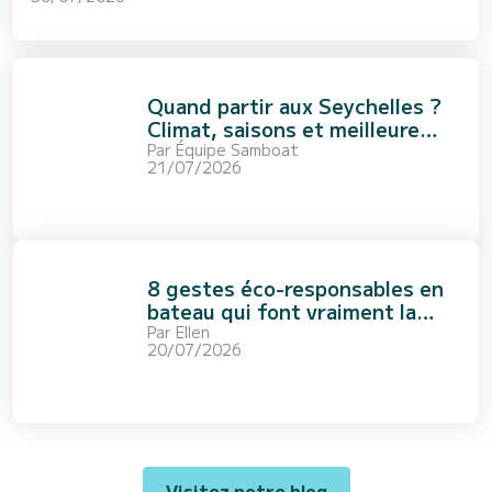
Quand partir aux Seychelles ?
Climat, saisons et meilleure
période
Par
Équipe Samboat
21/07/2026
8 gestes éco-responsables en
bateau qui font vraiment la
différence
Par
Ellen
20/07/2026
Visitez notre blog