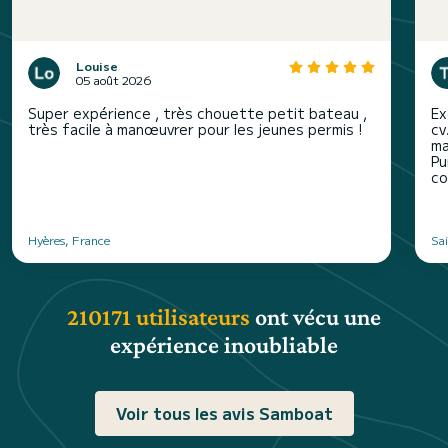
Louise
05 août 2026
Super expérience , très chouette petit bateau ,
Ex
très facile à manœuvrer pour les jeunes permis !
cv
ma
Pu
co
Hyères, France
Sa
210171 utilisateurs
ont vécu une
expérience inoubliable
Voir tous les avis Samboat