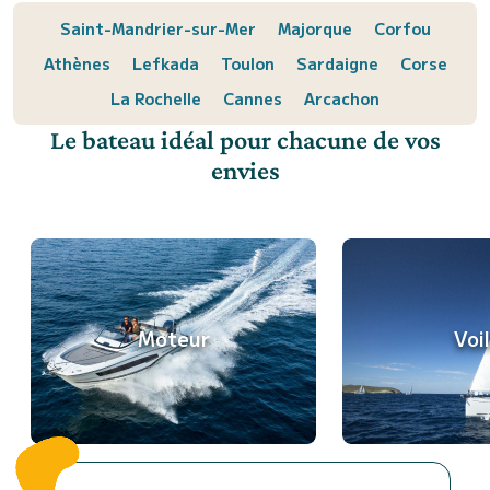
Saint-Mandrier-sur-Mer
Majorque
Corfou
Athènes
Lefkada
Toulon
Sardaigne
Corse
La Rochelle
Cannes
Arcachon
Le bateau idéal pour chacune de vos
envies
Moteur
Voil