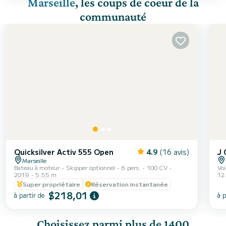
Marseille
, les coups de coeur de la
communauté
Quicksilver Activ 555 Open
4.9
(16 avis)
J 
Marseille
Bateau à moteur
Skipper optionnel
6 pers.
100 CV
Voi
2019
5.55 m
12
Super propriétaire
Réservation instantanée
$218,01
à partir de
à p
Choisissez parmi plus de 1400