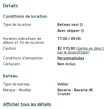
Details
Ce Bavaria 45 Cruiser est équipé de 3 salles d'eau avec
douche.
Conditions de location
Ce bateau est équipé d'une grand-voile sur enrouleur et
d'un génois sur enrouleur. Il dispose des équipements
Type de location
Bateau seul
suivants : Pilote automatique, Moteur hors-bord, Propulseur
d'étrave.
Avec skipper
Si vous avez des questions sur le bateau ou les conditions
Horaires indicatives de
17:00 / 09:00
de location, vous pouvez envoyer un message via la
début et fin de location :
plateforme Samboat. Un conseiller SamBoat répondra à vos
Caution
$2 310,80
(Gérée en direct
par le propriétaire)
Conditions d'annulation
Personnalisées
Carburant
Non inclus
Bateau
Type de bateau
Voilier
Marque - Modèle
Bavaria - Bavaria 45
Cruiser
Afficher tous les détails