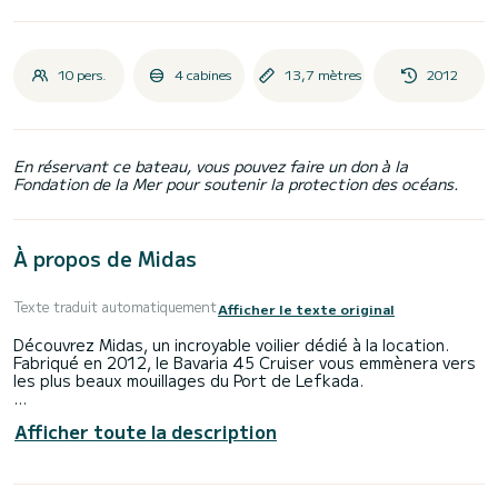
10 pers.
4 cabines
13,7 mètres
2012
En réservant ce bateau, vous pouvez faire un don à la
Fondation de la Mer pour soutenir la protection des océans.
À propos de Midas
Texte traduit automatiquement
Afficher le texte original
Découvrez Midas, un incroyable voilier dédié à la location.
Fabriqué en 2012, le Bavaria 45 Cruiser vous emmènera vers
les plus beaux mouillages du Port de Lefkada.
Le bateau dispose de 4 cabine(s) entièrement équipée(s)
Afficher toute la description
et d'une capacité de 8 personnes. D'une longueur hors tout
de 14 mètres, il sera votre meilleur allié pour passer des
vacances exceptionnelles sur l'eau dans les environs du Port
de Lefkada