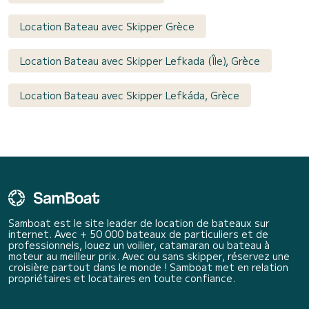
Location Bateau avec Skipper Grèce
Location Bateau avec Skipper Lefkada (Île), Grèce
Location Bateau avec Skipper Lefkáda, Grèce
Samboat est le site leader de location de bateaux sur
internet. Avec + 50 000 bateaux de particuliers et de
professionnels, louez un voilier, catamaran ou bateau à
moteur au meilleur prix. Avec ou sans skipper, réservez une
croisière partout dans le monde ! Samboat met en relation
propriétaires et locataires en toute confiance.