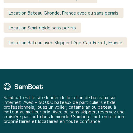
Location Bateau Gironde, France avec ou sans permis
Location Semi-rigide sans permis
Location Bateau avec Skipper Lège-Cap-Ferret, France
Samboat est le site leader de location de bateaux sur
internet. Avec + 50 000 bateaux de particuliers et de
professionnels, louez un voilier, catamaran ou bateau à
moteur au meilleur prix. Avec ou sans skipper, réservez une
croisière partout dans le monde ! Samboat met en relation
propriétaires et locataires en toute confiance.