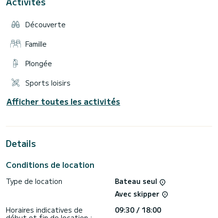
Activités
maximum de vos journées. → Possibilité de location
wakeboard, bouée et skis nautiques sur place, en
supplément. → N'hésitez pas à consulter mon profil
Découverte
SamBoat afin d'accéder à l'ensemble de mes annonces sur le
Famille
Plongée
Sports loisirs
Afficher toutes les activités
Details
Conditions de location
Type de location
Bateau seul
Avec skipper
Horaires indicatives de
09:30 / 18:00
début et fin de location :