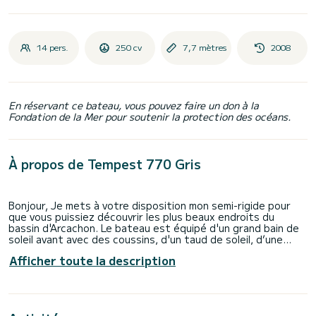
14 pers.
250 cv
7,7 mètres
2008
En réservant ce bateau, vous pouvez faire un don à la
Fondation de la Mer pour soutenir la protection des océans.
À propos de Tempest 770 Gris
Bonjour, Je mets à votre disposition mon semi-rigide pour
que vous puissiez découvrir les plus beaux endroits du
bassin d'Arcachon. Le bateau est équipé d'un grand bain de
soleil avant avec des coussins, d'un taud de soleil, d’une
table , d'un mat pour pouvoir tracter un skieur, bouée ou
Afficher toute la description
wakeboard. → Départ possible à toute heure. → Forfait
carburant : vous partez avec le plein, nous relevons le niveau
de carburant au retour et je vous propose de me régler
directement le carburant pour éviter les files d'attente à la
pompe du port en fin de journée afin que vous profitiez au