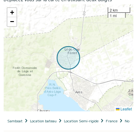
2 km
+
1 mi
−
Leaflet
Samboat
Location bateau
Location Semi-rigide
France
Nouvel