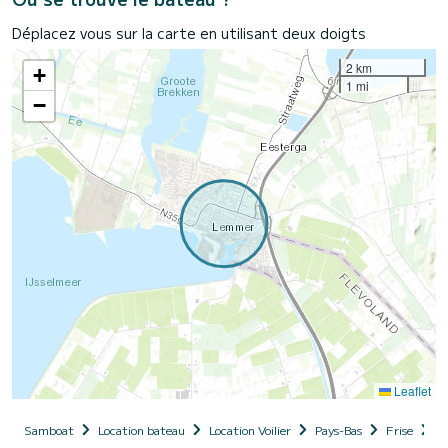
Déplacez vous sur la carte en utilisant deux doigts
2 km
+
1 mi
−
Leaflet
Samboat
Location bateau
Location Voilier
Pays-Bas
Frise
D