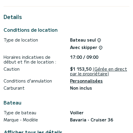
mètres, il sera votre compagnon idéal pour passer des
vacances uniques sur l'eau dans la région de Lemmer.
Details
Cruiser 36 est équipé de 1 WC avec douche.
Ce bateau est équipé d'une grand-voile sur enrouleur et
Conditions de location
d'un génois sur enrouleur.
Type de location
Bateau seul
Pour demander des renseignements ou une Réservation,
veuillez cliquer le bouton « Demander un devis ». Un employé
Avec skipper
de SamBoat vous enverra une offre personnelle dans les
Horaires indicatives de
17:00 / 09:00
début et fin de location :
Caution
$1 153,50
(Gérée en direct
par le propriétaire)
Conditions d'annulation
Personnalisées
Carburant
Non inclus
Bateau
Type de bateau
Voilier
Marque - Modèle
Bavaria - Cruiser 36
Afficher tous les détails