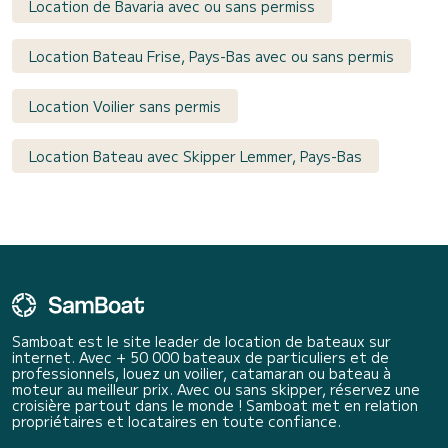
Location de Bavaria avec ou sans permiss
Location Bateau Frise, Pays-Bas avec ou sans permis
Location Voilier sans permis
Location Bateau avec Skipper Lemmer, Pays-Bas
Samboat est le site leader de location de bateaux sur
internet. Avec + 50 000 bateaux de particuliers et de
professionnels, louez un voilier, catamaran ou bateau à
moteur au meilleur prix. Avec ou sans skipper, réservez une
croisière partout dans le monde ! Samboat met en relation
propriétaires et locataires en toute confiance.