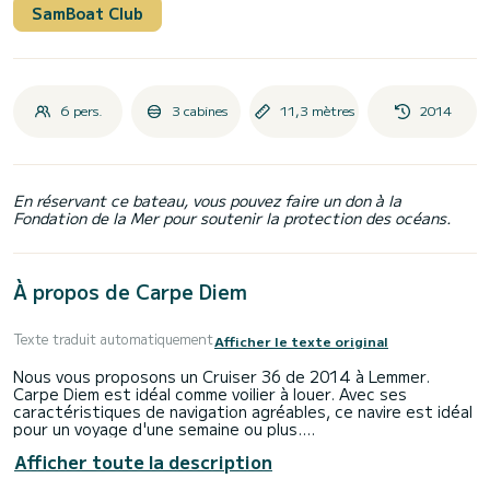
SamBoat Club
6 pers.
3 cabines
11,3 mètres
2014
En réservant ce bateau, vous pouvez faire un don à la
Fondation de la Mer pour soutenir la protection des océans.
À propos de Carpe Diem
Texte traduit automatiquement
Afficher le texte original
Nous vous proposons un Cruiser 36 de 2014 à Lemmer.
Carpe Diem est idéal comme voilier à louer. Avec ses
caractéristiques de navigation agréables, ce navire est idéal
pour un voyage d'une semaine ou plus.
Afficher toute la description
Le bateau dispose de 3 cabines tout confort et d'une
capacité de 6 personnes. D'une longueur totale de 11