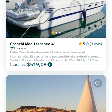
Cranchi Mediterranee 41
5.0
(1 avis)
Lisbonne
Notre Cranchi Méditerranée 42 est un navire unique et
incomparable. Et avec sa forte personnalité, elle se décrit comme…
Yacht
Skipper obligatoire
10 pers.
16 CV
1999
12.5 m
« Belle et élégante, c’est ainsi que les gens me décrivent. Je suis
$519,08
à partir de
très spacieuse, à l’intérieur comme à l’extérieur. Vous pouvez vous
attendre à du confort, du glamour et une brise marine fraîche –
ainsi qu’à beaucoup de plaisir, de musique et de vitesse. Soutenus
par deux membres d’équipage, nous ferons tout ce que nous
pouvons pour améliorer ce qui sera une expérience vrai...