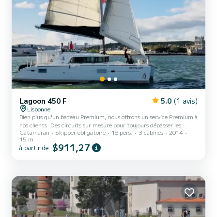
Lagoon 450 F
5.0
(1 avis)
Lisbonne
Bien plus qu'un bateau Premium, nous offrons un service Premium à
nos clients. Des circuits sur mesure pour toujours dépasser les
Catamaran
Skipper obligatoire
18 pers.
3 cabines
2014
attentes de nos clients.
15 m
$911,27
à partir de