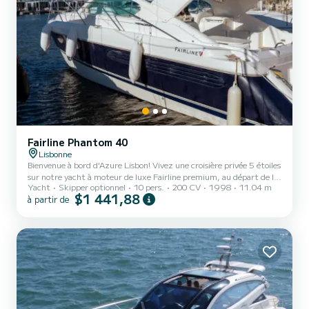
Fairline Phantom 40
Lisbonne
Bienvenue à bord d'Azure Lisbon! Vivez une croisière privée 5 étoiles
sur notre yacht à moteur de luxe Fairline premium, au départ de la
Yacht
Skipper optionnel
10 pers.
200 CV
1998
11.04 m
Marina Parque das Nações. Parfait pour les anniversaires
$1 441,88
à partir de
importants, les couchers de soleil romantiques, les rassemblements
familiaux ou les petits événements d'entreprise. ️ NOS OPTIONS
DE CROISIÈRE: • Croisière au coucher du soleil (2-3 heures):
Naviguez sur le vaste estuaire du Tage, passez sous le gigantesque
pont Vasco da Gama et admirez le panorama é...