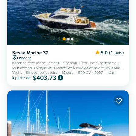
Sessa Marine 32
5.0
(1 avis)
Lisbonne
Katerina n'est pas seulement un bateau. C'est une expérience qui
vous attend. Lorsque vous monterez à bord de ce navire, vous aurez
Yacht
Skipper obligatoire
10 pers.
520 CV
2007
10 m
certainement de nombreuses histoires à raconter. Des excursions
$403,73
à partir de
en bateau le long de la côte portugaise aux couchers de soleil
romantiques et aux fêtes entre amis, nous vous invitons à découvrir
une nouvelle perspective sur la mer. Le skipper fera tout pour
personnaliser la journée à votre goût à bord de notre Katerina
unique. Oubliez vos soucis. Commandez notre...