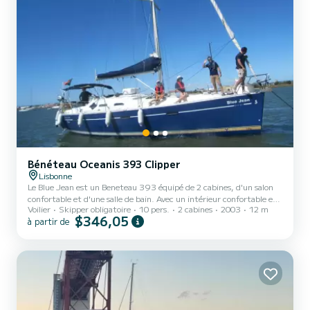
Bénéteau Oceanis 393 Clipper
Lisbonne
Le Blue Jean est un Beneteau 393 équipé de 2 cabines, d'un salon
confortable et d'une salle de bain. Avec un intérieur confortable et
Voilier
Skipper obligatoire
10 pers.
2 cabines
2003
12 m
des espaces extérieurs qui vous invitent à vous détendre tout en
$346,05
à partir de
profitant de la vue, en prenant un bain de soleil et en plongeant
dans la rivière, c'est un excellent choix pour ceux qui veulent passer
des moments amusants en bonne compagnie. Le Blue Jean est un
Beneteau 393 de 12 mètres et a une capacité de 10 passagers et 2
membres d'équipage. Il offre des int...