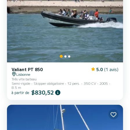
Valiant PT 850
5.0
(1 avis)
Lisbonne
Trés vite bateau
Semi-rigide
Skipper obligatoire
12 pers.
350 CV
2005
8.5 m
$830,52
à partir de