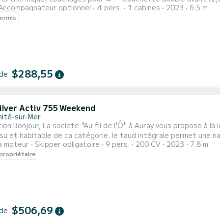
Accompagnateur optionnel
4 pers.
1 cabines
2023
6.5 m
 couchettes arrière simples. Rangements longitudinaux et sous banquettes et couchettes. evier réchaud
ermis
Toilette "seches" dans carré séparé par un rideau.
$288,55
 de
ilver Activ 755 Weekend
nité-sur-Mer
ion Bonjour, La societe "Au fil de l'Ô" à Auray vous propose à la 
su et habitable de ca catégorie. le taud intégrale permet une 
à moteur
Skipper obligatoire
9 pers.
200 CV
2023
7.8 m
tions de plusieurs jours. Ces dimensions lui permette une excelle
propriétaire
$506,69
 de