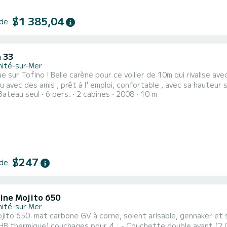
$1 385,04
 de
a 33
nité-sur-Mer
er de 10m qui rivalise avec ses copains de 11m. Voilier qui navigue toute l' année ,en
' emploi, confortable , avec sa hauteur sous barreau de 1,95m , ses grands hublots lumineux, et
Bateau seul
6 pers.
2 cabines
2008
10 m
r temps plus humide avec son chauffage au fuel Webasto, qui as
$247
 de
ine Mojito 650
nité-sur-Mer
ojito 650. mat carbone GV à corne, solent arisable, gennaker e
HB thermique) couchages pour 4 : - Couchette double avant (2,0