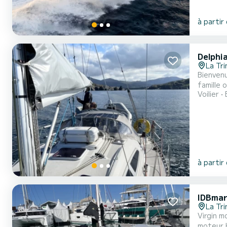
à partir
Delphi
La Tri
Bienvenue sur Tofino ! Belle carène pour ce voili
famille ou avec des amis , prêt à l
Voilier
sympa pa
à partir
IDBmar
La Tri
Virgin m
moteur 