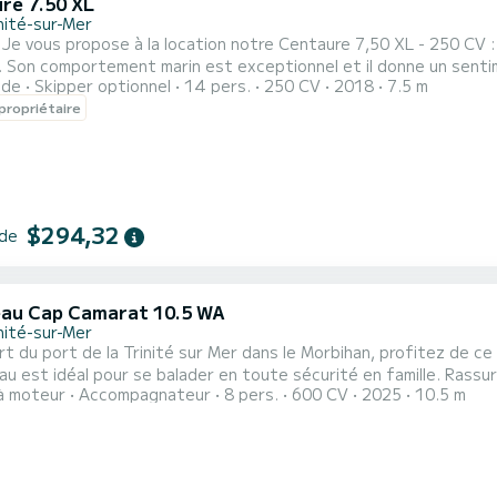
re 7.50 XL
nité-sur-Mer
 Je vous propose à la location notre Centaure 7,50 XL - 250 CV 
 Son comportement marin est exceptionnel et il donne un senti
ide
Skipper optionnel
14 pers.
250 CV
2018
7.5 m
us installer confortablement sur la banquette avant et arrière et les quatre si
propriétaire
$294,32
 de
au Cap Camarat 10.5 WA
nité-sur-Mer
t du port de la Trinité sur Mer dans le Morbihan, profitez de c
éal pour se balader en toute sécurité en famille. Rassurant en mer, il est maniable et stable. Profitez du Golfe du
à moteur
Accompagnateur
8 pers.
600 CV
2025
10.5 m
 d'une escapade sur les îles d'Hoedic, Houat ou Belle-île-en-mer en toute sécurité. Grand
au mieu