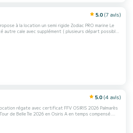
5.0
(7 avis)
lité autre cale avec supplément ( plusieurs départ possible
ge Armement côtier réglementaire pour la location...
5.0
(4 avis)
ocation régate avec certificat FFV OSIRIS 2026 Palmarès
 Tour de Belle île 2026 en Osiris A en temps compensé.
elevable ( TE 1,30/3 M) 2 cabines doubles 6 couchettes 2
our la longue croisière , hydrogénérateur.....