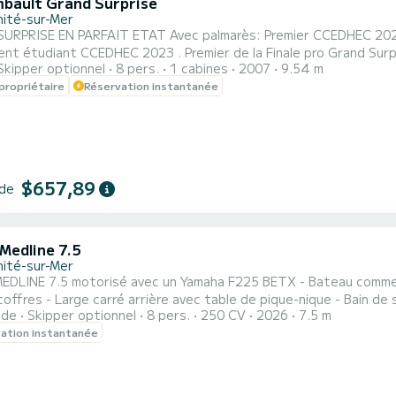
bault Grand Surprise
nité-sur-Mer
ARFAIT ETAT Avec palmarès: Premier CCEDHEC 2026 Premier équipage 100 % étudiant Premier grand surprise
EC 2023 . Premier de la Finale pro Grand Surprise de la CCEDHEC 2024 . Disponible pour toutes
Skipper optionnel
8 pers.
1 cabines
2007
9.54 m
es ou régates Tarif spécial sur les régates 2026. CC EDHEC 2027
propriétaire
Réservation instantanée
nnes en semi Hauturier) , Grand prix du Crouesty 2026 Tour du Finistère 2026/2027 Palmarès sur : ARMOR CUP
$657,89
 de
Medline 7.5
nité-sur-Mer
MEDLINE 7.5 motorisé avec un Yamaha F225 BETX - Bateau comme n
offres - Large carré arrière avec table de pique-nique - Bain de s
ide
Skipper optionnel
8 pers.
250 CV
2026
7.5 m
voir passer des heures à discuter avec vos meilleurs amis au milieu d’une crique paradisiaque, ça
ation instantanée
te? On a créé le carré arrière « en O » du Medline 7.5 rien que pour