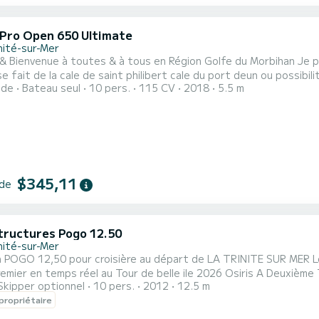
 Pro Open 650 Ultimate
nité-sur-Mer
enue à toutes & à tous en Région Golfe du Morbihan Je propose à la location un semi rigide Zodiac PRO marine Le
e fait de la cale de saint philibert cale du port deun ou possibi
ide
Bateau seul
10 pers.
115 CV
2018
5.5 m
rmations) Direction hydraulique 2 écrans Sondeur gps garmin (2026) Sono avec enceinte JBL Prise usb
Glacière / feux de navigation Gilet de sauveta
$345,11
 de
tructures Pogo 12.50
nité-sur-Mer
n POGO 12,50 pour croisière au départ de LA TRINITE SUR MER L
emier en temps réel au Tour de belle ile 2026 Osiris A Deuxième
Skipper optionnel
10 pers.
2012
12.5 m
le pour l'Armen Race 2027 et pour toute régate Version quille r
propriétaire
étrique avec chaussette Gennaker sur emmagasiner Tous confort p