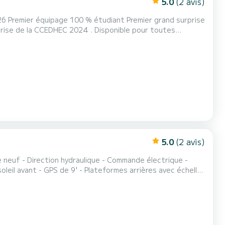
5.0
(2 avis)
 ,Spi Ouest France 2027 , Nuit de l'Armen 2027.( équipage
5.0
(2 avis)
euf - Direction hydraulique - Commande électrique -
oleil avant - GPS de 9' - Plateformes arrières avec échelle
 ça ! Meilleur carré arrière du marc...