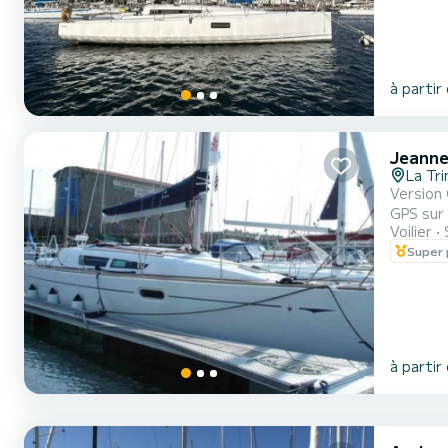
à partir
Jeanne
La Tri
Version G
GPS sur t
Voilier
hauturier pour 6 
Super 
à partir