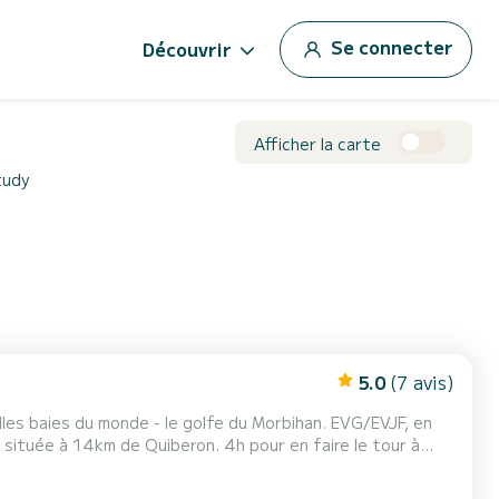
Se connecter
Découvrir
Afficher la carte
tudy
5.0
(7 avis)
elles baies du monde - le golfe du Morbihan. EVG/EVJF, en
ression de bout du monde :) * Plus petite que
e et préservée. 120 habitants et...