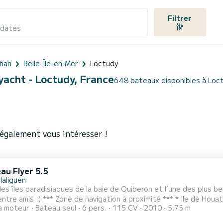
Filtrer
 dates
han
Belle-Île-en-Mer
Loctudy
yacht - Loctudy, France
648 bateaux disponibles à Loc
également vous intéresser !
au Flyer 5.5
Haliguen
les îles paradisiaques de la baie de Quiberon et l’une des plus b
imité *** * Ile de Houat située à 14km de Quiberon. 4h pour en faire le tour à
à moteur
Bateau seul
6 pers.
115 CV
2010
5.75 m
le sentier côtier (17km). Plages de sable fin et eau turquoise pour une imp
e sœur de cœur mais tout aussi belle, Hoëdic est une île secrèt