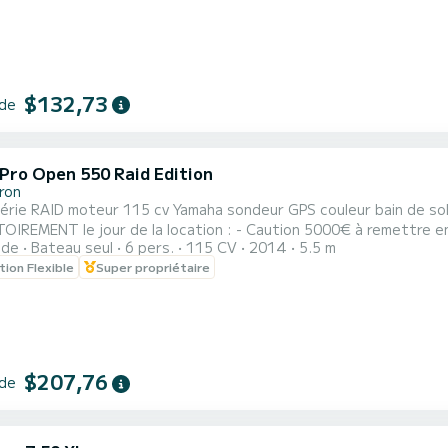
$132,73
 de
 Pro Open 550 Raid Edition
ron
RAID moteur 115 cv Yamaha sondeur GPS couleur bain de soleil radio bluetooth porte cannes Pièces à fo
de la location : - Caution 5000€ à remettre en chèque - Présentation du permis bateau et de la carte
ide
Bateau seul
6 pers.
115 CV
2014
5.5 m
té
tion Flexible
Super propriétaire
$207,76
 de