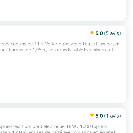
5.0
(5 avis)
sure une bonne température sèche à bord au cas où . Le
gréément dormant est neuf : il a été complètement changé cette année 2026 . La GV est full-batten ,...
5.0
(1 avis)
t spi moteur hors bord électrique TEMO 1000 (option
0m x 1,40m), assises de carré avec coussins et équipets