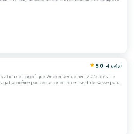
5.0
(4 avis)
location ce magnifique Weekender de avril 2023, il est le
navigation même par temps incertain et sert de sasse pour
nte tenue en mer formée. Converti à l’éthanol, il vous en
coutera 1,17€ le litre au lieu des 2,08€ Le litre demandé dans les ports. Motorisé par un Mercury 200 cv (...