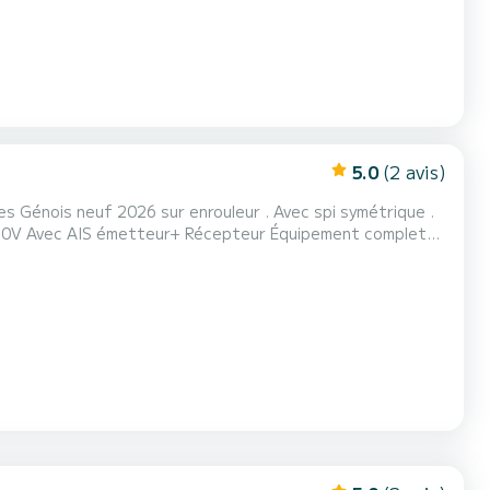
5.0
(2 avis)
2026 sur enrouleur . Avec spi symétrique .
S émetteur+ Récepteur Équipement complet
5cv année 2025 Avec certificat FFV Osiris 2026. coefficient : 23 net Option skipper 300€ par jour Disponible pour l'ARMEN RA...