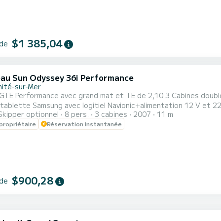
$1 385,04
 de
au Sun Odyssey 36i Performance
nité-sur-Mer
TE Performance avec grand mat et TE de 2,10 3 Cabines doubles Génois neuf 
ablette Samsung avec logitiel Navionic+alimentation 12 V et 220V Avec AI
Skipper optionnel
8 pers.
3 cabines
2007
11 m
personnes avec balise de détresse EPIRD Tarif spécifique pour les régates en 2026/2027 Avec petit moteur
propriétaire
Réservation instantanée
2,
$900,28
 de