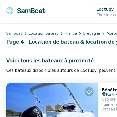
Loctudy
Choisir vos
Samboat
Location bateau
France
Bretagne
Morbi
Page 4 - Location de bateau & location de 
Voici tous les bateaux à proximité
Ces bateaux disponibles autours de Loctudy, peuvent 
Bénéte
Port-
Cap sur 
famille, entre amis :) *** Zone de navigation à prox
Bateau 
pied par 
sa petit