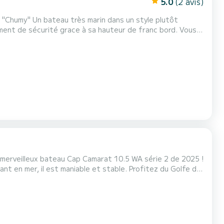
5.0
(2 avis)
: "Chumy" Un bateau très marin dans un style plutôt
ment de sécurité grace à sa hauteur de franc bord. Vous
èges jockeys. Il comprend également un
GPS avec Cartographie, un sondeur, une VHF Fixe, une sono avec connexion Bluetooth, des Gilets automatiques. Très conforta...
e merveilleux bateau Cap Camarat 10.5 WA série 2 de 2025 !
 carré à l'arrière pour profiter
x des déjeuners en famille à bord. Grand bain de soleil à l'avant. Taud de soleil pour se...