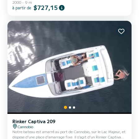
2000
9 m
$727,15
à partir de
Rinker Captiva 209
Cannobio
Notre bateau est amarré au port de Cannobio, sur le Lac Majeur, et
dispose d’une place d’amarrage fixe. Il s’agit d’un Rinker Captiva