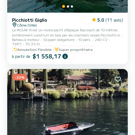
Picchiotti Giglio
5.0
(11 avis)
Côme (Ville)
Le MIZAR III est un motoryacht d'époque fascinant de 10 mètres
entièrement construit en bois par les chantiers navals Picchiotti de
Bateau à moteur
Skipper obligatoire
10 pers.
240 CV
Viareggio, lancé en 1962. Un cockpit extrêmement confortable
1961
10.33 m
avec une grande table et des sièges, un bain de soleil avant
Annulation Flexible
Super propriétaire
confortable avec des matelas et des coussins, une spacieuse dinette
$1 558,17
avec une table transformable en couchettes, une cabine
à partir de
propriétaire pour 2 personnes, un coin cuisine et une salle de bain.
L'embarcation, unique en son genre sur le lac de Côme,...
-20%