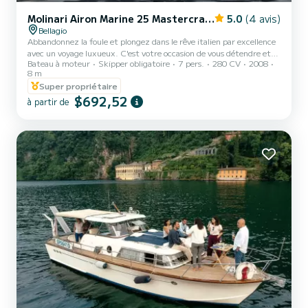
Molinari Airon Marine 25 Mastercraft
5.0
(4 avis)
Bellagio
Abbandonnez la foule et plongez dans le rêve italien par excellence
avec un voyage luxueux. C'est votre occasion de vous détendre et
Bateau à moteur
Skipper obligatoire
7 pers.
280 CV
2008
de vous faire plaisir, en alliant histoire, glamour cinématographique
8 m
et paysages inoubliables à bord de Crissi, votre élégant bateau à
Super propriétaire
moteur privé. Cette expérience est plus qu'une simple excursion :
$692,52
c'est une expérience exclusive. Avec des sièges confortables pour un
à partir de
maximum de 7 invités, Crissi allie parfaitement hautes
performances et confort sans effort, offr...