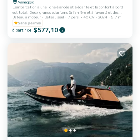
Menaggio
L'embarcation a une ligne élancée et élégante et le confort à bord
est total. Deux grands solariums (à l'arrière et à l'avant) et des
Bateau à moteur
Bateau seul
7 pers.
40 CV
2024
5.7 m
coussins moelleux en mousse à mémoire, présents sur tous les côtés
intérieurs du bateau, garantissent un confort maximal à bord. Le
Sans permis
auvent est à 3 arcs en acier inoxydable et offre une large
$577,10
à partir de
couverture du bateau; encore une fois, le réservoir est un grand 70
litres, avec un remplissage extérieur et garantit une utilisation sans
problème du bateau pendant 6/7 heure...