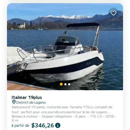
Italmar 19plus
District de Lugano
Walkaraund 19 pieds, motorisé avec Yamaha 115cv, complet de
tout. parfait pour une journée amusante sur le lac de Lugano.
Bateau à moteur
Skipper obligatoire
6 pers.
115 CV
2018
possibilité de riche location de pêche. corégone, persico, luccio,
6 m
lucioperca.
$346,26
à partir de