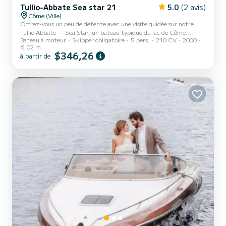
Tullio-Abbate Sea star 21
5.0
(2 avis)
Côme (Ville)
Offrez-vous un peu de détente avec une visite guidée sur notre
Tullio Abbate — Sea Star, un bateau typique du lac de Côme.
Bateau à moteur
Skipper obligatoire
5 pers.
210 CV
2000
Découvrez les vues les plus incroyables, profitez de couchers de
6.02 m
soleil à couper le souffle et vivez des moments inoubliables à bord de
$346,26
à partir de
ce splendide bateau. Capacité : 5 personnes Propositions de circuits
: 1 heure : 300 € 2 heures : 550 € 3 heures : 750 € 4 heures
(demi-journée) : 900 € Journée complète : 1500 € Inclus dans le
prix : Carburant Skipper Boisson gazeuse et eau...