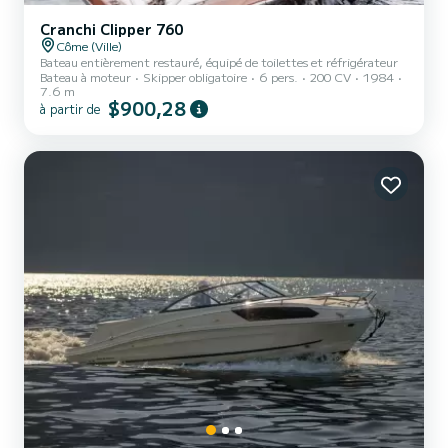
Cranchi Clipper 760
Côme (Ville)
Bateau entièrement restauré, équipé de toilettes et réfrigérateur
Bateau à moteur
Skipper obligatoire
6 pers.
200 CV
1984
7.6 m
$900,28
à partir de