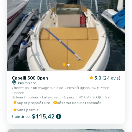
Capelli 500 Open
5.0
(24 avis)
Brusimpiano
Ouvert pour un voyage sur le lac Ceresio/Lugano, 40 HP sans
Licence
Bateau à moteur
Bateau seul
5 pers.
40 CV
2009
5 m
Super propriétaire
Réservation instantanée
Sans permis
$115,42
à partir de