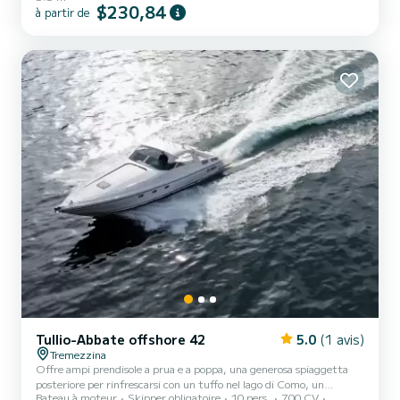
$230,84
à partir de
Tullio-Abbate offshore 42
5.0
(1 avis)
Tremezzina
Offre ampi prendisole a prua e a poppa, una generosa spiaggetta
posteriore per rinfrescarsi con un tuffo nel lago di Como, un
Bateau à moteur
Skipper obligatoire
10 pers.
700 CV
divanetto ad angolo con tavolino per concedersi lussuosi pranzi o