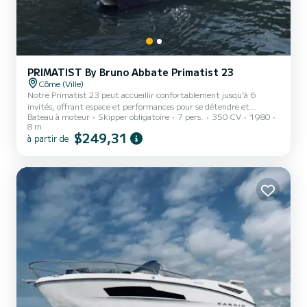
PRIMATIST By Bruno Abbate Primatist 23
Côme (Ville)
Notre Primatist 23 peut accueillir confortablement jusqu'à 6
invités, offrant espace et performances pour se détendre et
Bateau à moteur
Skipper obligatoire
7 pers.
350 CV
1980
s'amuser en admirant les magnifiques paysages du lac de Côme.
8 m
$249,31
à partir de