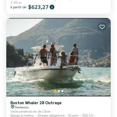
7.45 m
$623,27
à partir de
Boston Whaler 28 Outrage
Tremezzo
Visite privée du lac de Côme
Bateau à moteur
Skipper obligatoire
10 pers.
500 CV