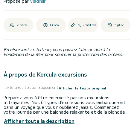
Proposé par
Vladimir
7 pers.
80 cv
6,5 mètres
1987
En réservant ce bateau, vous pouvez faire un don à la
Fondation de la Mer pour soutenir la protection des océans.
À propos de Korcula excursions
Texte traduit automatiquement
Afficher le texte original
Préparez-vous à être émerveillé par nos excursions
attrayantes. Nos 6 types d'excursions vous embarqueront
dans un voyage que vous n'oublierez jamais. Commencez
votre journée par une baignade relaxante et de la plongée
en apnée dans l'archipel magique de Korcula, pendant que
Afficher toute la description
votre skipper vous présente des fruits de mer frais
récoltés sur place. Dégustez quelques-uns des meilleurs vins
locaux et des plats préparés maison. Pour plus de nos