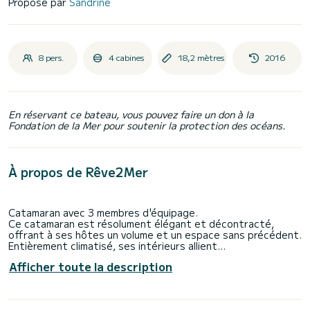
Proposé par
Sandrine
8 pers.
4 cabines
18,2 mètres
2016
En réservant ce bateau, vous pouvez faire un don à la
Fondation de la Mer pour soutenir la protection des océans.
À propos de Rêve2Mer
Catamaran avec 3 membres d'équipage.
Ce catamaran est résolument élégant et décontracté,
offrant à ses hôtes un volume et un espace sans précédent.
Entièrement climatisé, ses intérieurs allient
harmonieusement luxe, confort, espace et lumière.
Afficher toute la description
Vous apprécierez son cockpit et ses aménagements de
pont, son flybridge abrité ainsi que les espaces réservés
aux bains de soleil.
La promesse d’une croisière inoubliable.