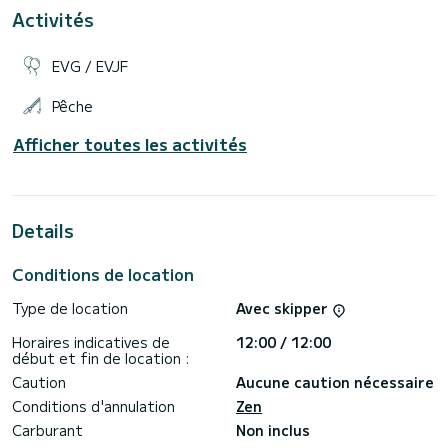
Activités
Il peut naviguer aux Amirantes et à Aldabra, selon les
EVG / EVJF
Pêche
Afficher toutes les activités
Details
Conditions de location
Type de location
Avec skipper
Horaires indicatives de
12:00 / 12:00
début et fin de location :
Caution
Aucune caution nécessaire
Conditions d'annulation
Zen
Carburant
Non inclus