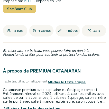
Proposé par
BLUE
- Répond en ~5h
SamBoat Club
15 pers.
4 cabines
14 mètres
2018
En réservant ce bateau, vous pouvez faire un don à la
Fondation de la Mer pour soutenir la protection des océans.
À propos de PREMIUM CATAMARAN
Texte traduit automatiquement
Afficher le texte original
Catamaran premium avec capitaine et équipage complet.
Entièrement rénové en 2024, offrant 4 cabines invités avec
salles de bains attenantes, 2 cabines équipage, salon arrière
sur le pont avec salle à manger extérieure, salon couvert et
poste de pilotage sur le pont supérieur, lits de soleil et
Afficher toute la description
tatamis de soleil sur le pont supérieur, salon avant avec