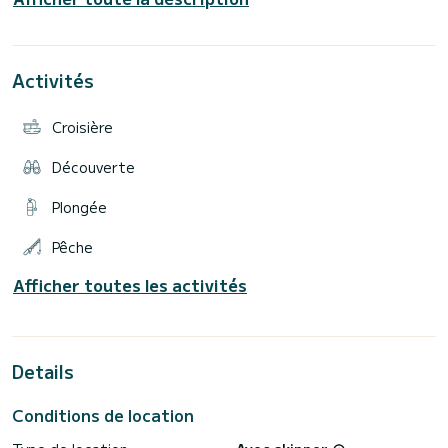
Sunbrella sur mesure, bain de soleil sur le pont avant avec de
grands coussins sur mesure. Salle à manger intérieure avec
cuisine et bar complet, et en cas d'averse inattendue, tous
les ponts extérieurs peuvent être entièrement couverts.
Activités
Commodités à bord incluant la climatisation dans 5 zones,
point d'accès WIFI, enceintes JBL, Apple AirPlay, Smart TV
Samsung avec Netflix/Apple TV/Spotify, radar météo
Croisière
Garmin GPS et sondeur de poissons. Parfait pour la
découverte des îles, également entièrement équipé pour de
longues croisières avec générateur solaire à bord,
Découverte
purification de l'eau et nouvelles voiles pour une croisière
écologique "moteur éteint". Les jouets nautiques incluent
Plongée
un tender Highfield sur mesure de 3,5 mètres pour 8
personnes, 2 planches de paddle, kayak pour 3 personnes,
kayak pour 2 personnes, lits de sofa flottants, ensembles
Pêche
complets d'équipement de plongée en apnée. Nous avons
Afficher toutes les activités
Details
Conditions de location