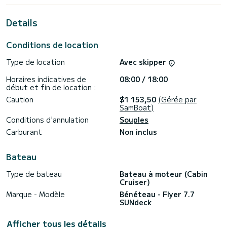
- Une table amovible pour déjeuner
- Un taud de soleil
- Une douchette à l'eau douce
Details
- Un frigo
- Un wc
Conditions de location
- 2 prise 12V
- Une grande cabine pouvant accueillir 3 personnes, idéal
Type de location
Avec skipper
pour les familles avec des enfants en bas âge ou simplement
pour faire la sieste.
Horaires indicatives de
08:00 / 18:00
début et fin de location :
- Un mat pour tracter une bouée (bouée Jobe en
Caution
$1 153,50
(Gérée par
supplément 30e)
SamBoat)
- Moteur 250cv Consommation très raisonnable et silencieux
Conditions d'annulation
Souples
Carburant
Non inclus
* Localisation
Bateau
Sont port d'attache situé à Mandelieu Cannes Marina est un
atout pour la proximité immédiate , de plus vous avez un
Type de bateau
Bateau à moteur (Cabin
parking GRATUIT juste à côté du bateau.
Cruiser)
A 10 minutes de navigation ,vous pourrez entre autre
Marque - Modèle
Bénéteau - Flyer 7.7
découvrir les iles de Lérins ,la baie de Théoule et les bords
SUNdeck
plus sauvages de l'esterel
Afficher tous les détails
* La sécurité