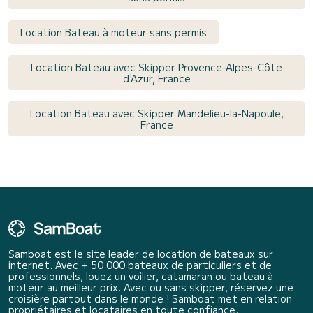
Location Bateau à moteur sans permis
Location Bateau avec Skipper Provence-Alpes-Côte
d'Azur, France
Location Bateau avec Skipper Mandelieu-la-Napoule,
France
Samboat est le site leader de location de bateaux sur
internet. Avec + 50 000 bateaux de particuliers et de
professionnels, louez un voilier, catamaran ou bateau à
moteur au meilleur prix. Avec ou sans skipper, réservez une
croisière partout dans le monde ! Samboat met en relation
propriétaires et locataires en toute confiance.