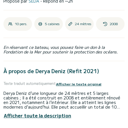
Proposé par
SEDA
- Répond en ~2h
10 pers.
5 cabines
24 mètres
2008
En réservant ce bateau, vous pouvez faire un don à la
Fondation de la Mer pour soutenir la protection des océans.
À propos de Derya Deniz (Refit 2021)
Texte traduit automatiquement
Afficher le texte original
Derya Deniz d'une longueur de 24 mètres et 5 larges
cabines ; Il a été construit en 2008 et entièrement rénové
en 2021, notamment à l'intérieur. Elle a atteint les lignes
modernes d'aujourd'hui. Elle peut accueillir un total de 10
personnes dans ses 2 cabines principales et 3 cabines
Afficher toute la description
doubles. Il offre également à ses hôtes l'expérience de
vacances confortable qu'ils souhaitent. C'est l'un des
bateaux haut de gamme de la région selon ses normes.