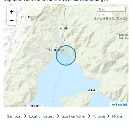
3 km
+
1 mi
−
Leaflet
Samboat
Location bateau
Location Voilier
Turquie
Muğla
M