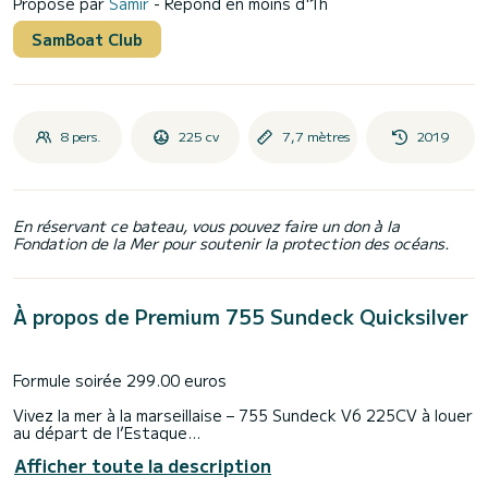
Proposé par
Samir
- Répond en moins d'1h
SamBoat Club
8 pers.
225 cv
7,7 mètres
2019
En réservant ce bateau, vous pouvez faire un don à la
Fondation de la Mer pour soutenir la protection des océans.
À propos de Premium 755 Sundeck Quicksilver
Formule soirée 299.00 euros
Vivez la mer à la marseillaise – 755 Sundeck V6 225CV à louer
au départ de l’Estaque
Afficher toute la description
Offrez-vous une véritable expérience marseillaise en mer :
l’accent du large, le sel sur la peau, la chaleur du soleil et le