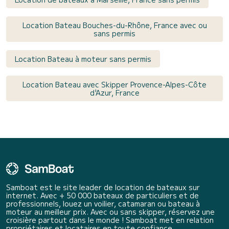
Location Bateau Bouches-du-Rhône, France avec ou
sans permis
Location Bateau à moteur sans permis
Location Bateau avec Skipper Provence-Alpes-Côte
d'Azur, France
Samboat est le site leader de location de bateaux sur
internet. Avec + 50 000 bateaux de particuliers et de
professionnels, louez un voilier, catamaran ou bateau à
moteur au meilleur prix. Avec ou sans skipper, réservez une
croisière partout dans le monde ! Samboat met en relation
propriétaires et locataires en toute confiance.