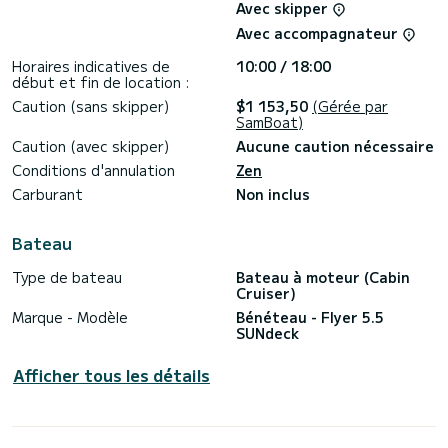
Avec skipper
Faites de votre sortie un souvenir inoubliable avec nos
équipements premium (à régler sur place) :
Avec accompagnateur
Bouée tractée (1 place) : 50€ (sensations garanties !)
Scooter sous-marin (propulseur) : 50€ pour explorer les
Horaires indicatives de
10:00 / 18:00
fonds marins.
début et fin de location :
Barbecue : 50€ pour vos grillades en mer.
Caution (sans skipper)
$1 153,50
(Gérée par
Matériel de pêche : 15€ (sur demande).
SamBoat)
Paddle : 30€
Caution (avec skipper)
Aucune caution nécessaire
Infos pratiques :
Conditions d'annulation
Zen
Capacité : 6 personnes maximum.
Localisation : Départ de Marseille / L'Estaque.
Carburant
Non inclus
État : Bateau de 2017, super propre et prêt à naviguer.
Réservez dès maintenant pour vivre une journée magique
Bateau
Type de bateau
Bateau à moteur (Cabin
Cruiser)
Marque - Modèle
Bénéteau - Flyer 5.5
SUNdeck
Afficher tous les détails