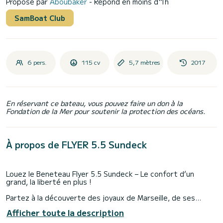
Proposé par
Aboubaker
- Répond en moins d'1h
SamBoat Club
6 pers.
115 cv
5,7 mètres
2017
En réservant ce bateau, vous pouvez faire un don à la
Fondation de la Mer pour soutenir la protection des océans.
À propos de FLYER 5.5 Sundeck
Louez le Beneteau Flyer 5.5 Sundeck – Le confort d’un
grand, la liberté en plus !
Partez à la découverte des joyaux de Marseille, de ses
célèbres Calanques et de la Côte Bleue à bord de ce
Afficher toute la description
Beneteau Flyer de 2017, entretenu avec passion et dans un
état irréprochable. Avec son moteur Suzuki 115cv, il allie