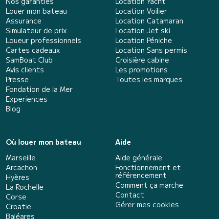
Nos garanties
Location Yacht
Louer mon bateau
Location Voilier
Assurance
Location Catamaran
Simulateur de prix
Location Jet ski
Loueur professionnels
Location Péniche
Cartes cadeaux
Location Sans permis
SamBoat Club
Croisière cabine
Avis clients
Les promotions
Presse
Toutes les marques
Fondation de la Mer
Experiences
Blog
Où louer mon bateau
Aide
Marseille
Aide générale
Arcachon
Fonctionnement et
référencement
Hyères
Comment ça marche
La Rochelle
Contact
Corse
Gérer mes cookies
Croatie
Baléares