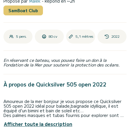
Proposé par
Malek
- Répond en ~2h
SamBoat Club
5 pers.
80 cv
5,1 mètres
2022
En réservant ce bateau, vous pouvez faire un don à la
Fondation de la Mer pour soutenir la protection des océans.
À propos de Quicksilver 505 open 2022
Amoureux de la mer bonjour je vous propose ce Quicksilver
505 open 2022 idéal pour balade,baignade idyllique, il est
équipé d'un bimini et bain de soleil etc...
Des palmes masques et tubas fournis pour explorer sont mis
à disposition.
Afficher toute la description
confortable et économique il sera incontournable pour vos