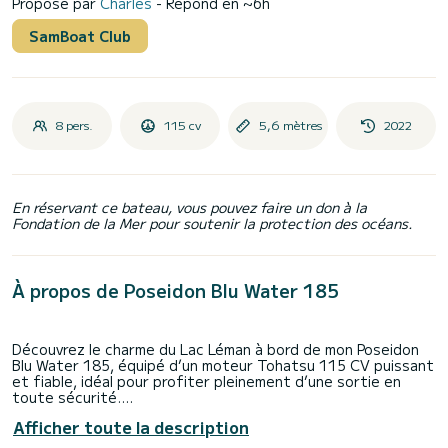
Proposé par
Charles
- Répond en ~6h
SamBoat Club
8 pers.
115 cv
5,6 mètres
2022
En réservant ce bateau, vous pouvez faire un don à la
Fondation de la Mer pour soutenir la protection des océans.
À propos de Poseidon Blu Water 185
Découvrez le charme du Lac Léman à bord de mon Poseidon
Blu Water 185, équipé d’un moteur Tohatsu 115 CV puissant
et fiable, idéal pour profiter pleinement d’une sortie en
toute sécurité.
Capacité : jusqu’à 8 personnes confortablement installées.
Afficher toute la description
Équipements à bord :