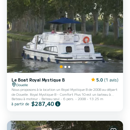
Le Boat Royal Mystique B
5.0
(1 avis)
Douelle
Nous proposons à la location un Royal Mystique B de 2008 au départ
de Douelle. Royal Mystique B - Comfort Plus 10 est un bateau à
Bateau à moteur
Bateau seul
6 pers.
2008
13.25 m
moteur parfaitement adapté à la location. Ce bateau à moteur est
$287,40
à partir de
très agréable à manœuvrer pour une croisière d'une semaine ou
plus. Le bateau dispose de 2 cabines tout confort et une capacité
d'embarcation de 6 personnes. Avec une longueur totale de 13
mètres, il sera votre meilleur allié pour passer des vacances
extraordinaires sur l'eau dans les environs de Douel...