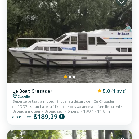
pour...
Le Boat Crusader
5.0
(1 avis)
Douelle
Superbe bateau à moteur à louer au départ de . Ce Crusader
de 1997 est un bateau idéal pour des vacances en famille ou entre
Bateau à moteur
Bateau seul
6 pers.
1997
11.9 m
amis. Le bateau dispose de 3 cabines tout confort et une capacité
$189,29
à partir de
d'embarcation de 6 personnes. Avec une longueur totale de 12
mètres, il sera votre meilleur allié pour passer des vacances
extraordinaires sur l'eau dans les environs de Ce Crusader est
pourvu de 3 toilettes avec douche. Les demandes de réservation et
devi...