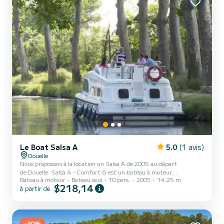
Le Boat Salsa A
5.0
(1 avis)
Douelle
Nous proposons à la location un Salsa A de 2005 au départ
de Douelle. Salsa A - Comfort 6 est un bateau à moteur
Bateau à moteur
Bateau seul
10 pers.
2005
14.25 m
parfaitement adapté à la location. Ce bateau à moteur est très
$218,14
à partir de
agréable à manœuvrer pour une croisière d'une semaine ou plus. Le
bateau dispose de 4 cabines tout confort et une capacité
d'embarcation de 10 personnes. Avec une longueur totale de 14
mètres, il sera votre meilleur allié pour passer des vacances
extraordinaires sur l'eau dans les environs de Douelle Ce Salsa A est
-30%