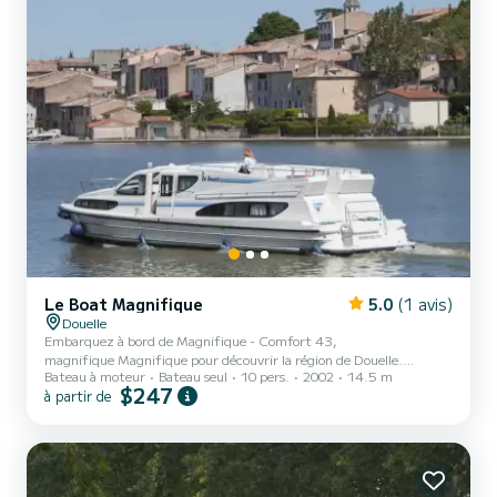
Le Boat Magnifique
5.0
(1 avis)
Douelle
Embarquez à bord de Magnifique - Comfort 43,
magnifique Magnifique pour découvrir la région de Douelle.
Bateau à moteur
Bateau seul
10 pers.
2002
14.5 m
Ce bateau à moteur a été construit en 2002 pour assurer confort
$247
à partir de
et performance en mer. Le bateau dispose de 4 cabines tout
confort et une capacité d'embarcation de 10 personnes. Avec une
longueur totale de 15 mètres, il sera votre meilleur allié pour passer
des vacances extraordinaires sur l'eau dans les environs de Douelle
Ce Magnifique est pourvu de 3 toilettes avec douche. Nous vous i...