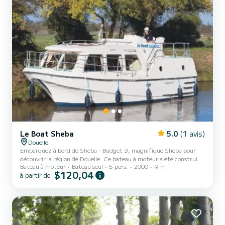
Le Boat Sheba
5.0
(1 avis)
Douelle
Embarquez à bord de Sheba - Budget 3, magnifique Sheba pour
découvrir la région de Douelle. Ce bateau à moteur a été construit
Bateau à moteur
Bateau seul
5 pers.
2000
9 m
en 2000 pour assurer confort et performance en mer. Le bateau
$120,04
à partir de
dispose de 1 cabines tout confort et une capacité d'embarcation
de 5 personnes. Avec une longueur totale de 9 mètres, il sera votre
meilleur allié pour passer des vacances extraordinaires sur l'eau dans
les environs de Douelle Pour votre confort, Sheba - Budget 3
possède 1 toilette avec douche Les demand...