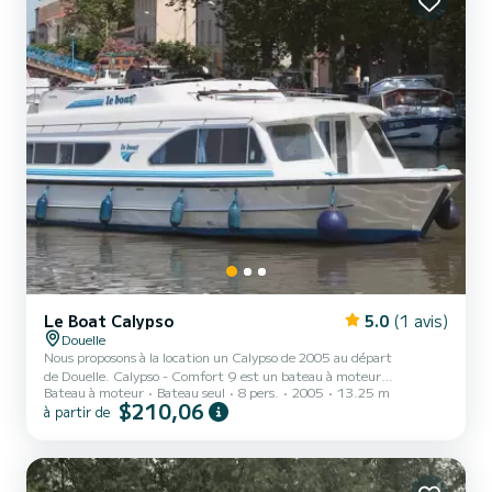
Le Boat Calypso
5.0
(1 avis)
Douelle
Nous proposons à la location un Calypso de 2005 au départ
de Douelle. Calypso - Comfort 9 est un bateau à moteur
Bateau à moteur
Bateau seul
8 pers.
2005
13.25 m
parfaitement adapté à la location. Ce bateau à moteur est très
$210,06
à partir de
agréable à manœuvrer pour une croisière d'une semaine ou plus. Le
bateau dispose de 3 cabines tout confort et une capacité
d'embarcation de 8 personnes. Avec une longueur totale de 13
mètres, il sera votre meilleur allié pour passer des vacances
extraordinaires sur l'eau dans les environs de Douelle Ce Calypso est