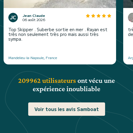
Jean Claude
06 août 2026
Top Skipper . Suberbe sortie en mer . Rayan est
tr
très non seulement très pro mais aussi très
de
sympa.
Mandelieu-la-Napoule, France
Ar
209962 utilisateurs
ont vécu une
expérience inoubliable
Voir tous les avis Samboat