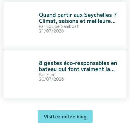
Quand partir aux Seychelles ?
Climat, saisons et meilleure
période
Par
Équipe Samboat
21/07/2026
8 gestes éco-responsables en
bateau qui font vraiment la
différence
Par
Ellen
20/07/2026
Visitez notre blog