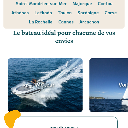
Saint-Mandrier-sur-Mer
Majorque
Corfou
Athènes
Lefkada
Toulon
Sardaigne
Corse
La Rochelle
Cannes
Arcachon
Le bateau idéal pour chacune de vos
envies
Moteur
Voil