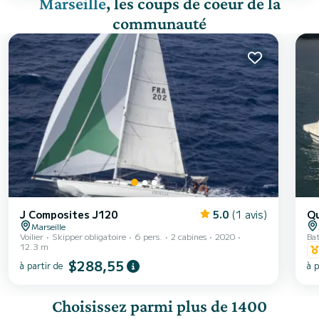
Marseille
, les coups de coeur de la
communauté
J Composites J120
5.0
(1 avis)
Qu
Marseille
Voilier
Skipper obligatoire
6 pers.
2 cabines
2020
Ba
12.3 m
$288,55
à partir de
à p
Choisissez parmi plus de 1400