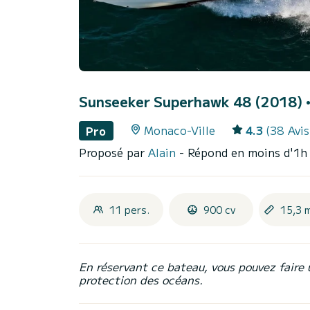
Sunseeker Superhawk 48 (2018)
Monaco-Ville
4.3
(38 Avis
Pro
Proposé par
Alain
- Répond en moins d'1h
11 pers.
900 cv
15,3 
En réservant ce bateau, vous pouvez faire 
protection des océans.