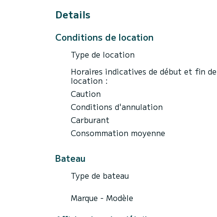
Viennent ensuite les villas "Ephrussi de R
Niven(Pink the Panther) et ses fenêtres en 
Details
associate) qu'il loue à Angelina Jolie.
Passés les Ports de Beaulieu et Saint Jean 
Conditions de location
Roi de Belgique "La Léopolda", qui a été e
billion, 500k$.
Type de location
Non loin de là, la villa des Parfums "Give
de la Côte.
Horaires indicatives de début et fin de
Nous passons ensuite la Baie de Villefran
location :
profondes d'Europe, qui a accueilli la flo
Caution
Turcs, à la fin du 19ème siècle. Son village
fameux restaurants.
Conditions d'annulation
Nous arrivons ensuite à l'entrée du Port de
Carburant
et Tina Turner.
Consommation moyenne
Autres possibilités, aller déjeuner à La Ton
de Cannes, ou bien chez Keller à La Garou
Bateau
Ou vers l'Est, Nice ou Monaco. 1 heure de
Type de bateau
Vous pourrez aussi aller un peu plus loin, 
d'une baignade dans l'Esterel(Roches Roug
Marque - Modèle
Sont inclus dans le prix : eau, boissons so
snorkeling.