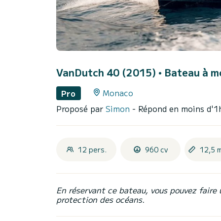
VanDutch 40 (2015)
• Bateau à mo
Monaco
Pro
Proposé par
Simon
- Répond en moins d'1
12 pers.
960 cv
12,5 
En réservant ce bateau, vous pouvez faire 
protection des océans.