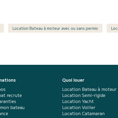
Location Bateau à moteur avec ou sans permis
Loc
mations
Quoi louer
pos
Location Bateau à moteur
at recrute
Location Semi-rigide
aranties
Location Yacht
 mon bateau
Location Voilier
ance
Location Catamaran