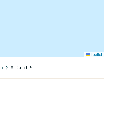
Leaflet
co
AllDutch 5