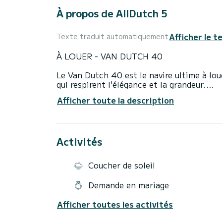
À propos de AllDutch 5
Afficher le t
Texte traduit automatiquement
À LOUER - VAN DUTCH 40
Le Van Dutch 40 est le navire ultime à loue
qui respirent l'élégance et la grandeur.
Afficher toute la description
Le VanDutch 40 est le moyen le plus exclus
Que ce soit pour un déjeuner pittoresque 
avoir régalé vos yeux des vues magnifiques 
mais fluide pour éviter les embouteillages
Activités
matériaux de qualité, le VanDutch est LE b
Plage de Mala : La Réserve de la Mala est 
Coucher de soleil
Côte d'Azur.
Demande en mariage
Plage d'Anjuna : Niché dans une baie secrè
à vous évader dans un cadre ramené des île
Afficher toutes les activités
Restaurant La Guérite : Ce bel endroit sur 