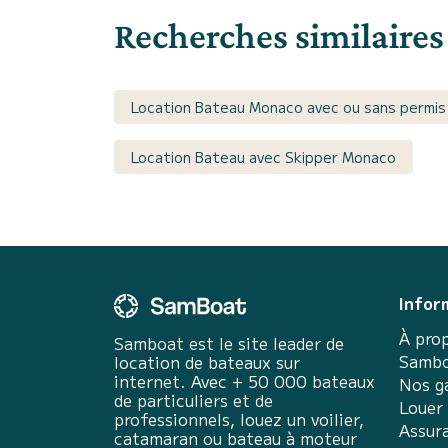
Recherches similaires
Location Bateau Monaco avec ou sans permis
Location Bateau avec Skipper Monaco
Infor
À pro
Samboat est le site leader de
Sambo
location de bateaux sur
internet. Avec + 50 000 bateaux
Nos g
de particuliers et de
Louer
professionnels, louez un voilier,
Assur
catamaran ou bateau à moteur