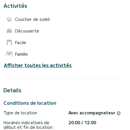
sécurité. Le bateau est équipé d'une cabine où vous pourrez
Activités
ranger toutes vos affaires pour être à l'aise pendant les
navigations et pendant vos journées au mouillage.
Le bateau dispose d'un moteur de 6 cv.
Coucher de soleil
Idéal pour vos sorties entre amis ou en famille, vous pourrez
louer ce bateau pour aller vous baigner loin des plages ou
Découverte
Facile
Famille
Afficher toutes les activités
Details
Conditions de location
Type de location
Avec accompagnateur
Horaires indicatives de
20:00 / 12:00
début et fin de location :