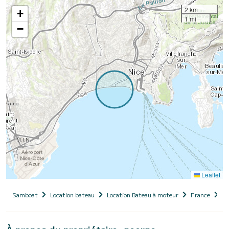
2 km
+
1 mi
−
Leaflet
Samboat
Location bateau
Location Bateau à moteur
France
Pr