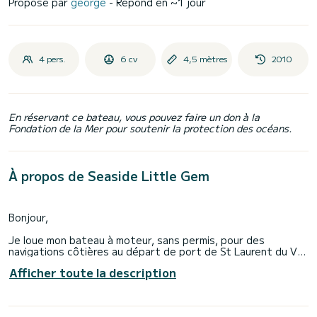
Proposé par
george
- Répond en ~1 jour
4 pers.
6 cv
4,5 mètres
2010
En réservant ce bateau, vous pouvez faire un don à la
Fondation de la Mer pour soutenir la protection des océans.
À propos de Seaside Little Gem
Bonjour,
Je loue mon bateau à moteur, sans permis, pour des
navigations côtières au départ de port de St Laurent du Var.
Afficher toute la description
Ce Balt 450 est un bijou pour se balader sur l'eau - il a une
capacité de 5 personnes mais je vous conseille d'être un
maximum de 4 personnes pour plus de confort et de