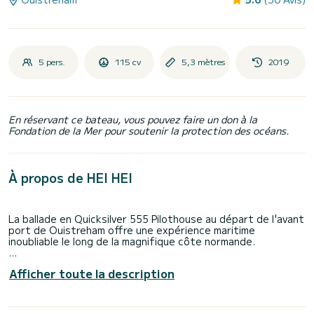
5 pers.
115 cv
5,3 mètres
2019
En réservant ce bateau, vous pouvez faire un don à la
Fondation de la Mer pour soutenir la protection des océans.
À propos de HEI HEI
La ballade en Quicksilver 555 Pilothouse au départ de l'avant
port de Ouistreham offre une expérience maritime
inoubliable le long de la magnifique côte normande.
Ce bateau polyvalent et robuste est idéal pour profiter
Afficher toute la description
pleinement de l'environnement marin.
Dès que vous prenez place à bord, vous serez
immédiatement séduit par le confort et l'élégance de cette