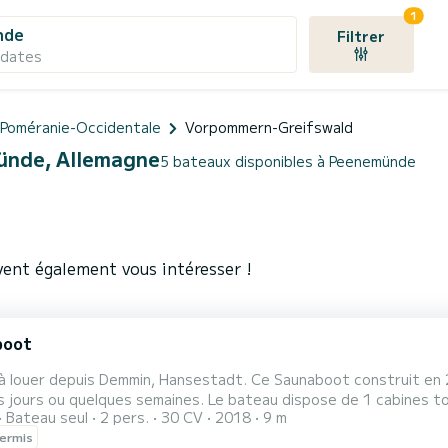
1
nde
Filtrer
 dates
Poméranie-Occidentale
Vorpommern-Greifswald
münde, Allemagne
5 bateaux disponibles à Peenemünde
ent également vous intéresser !
boot
à louer depuis Demmin, Hansestadt. Ce Saunaboot construit en 20
s jours ou quelques semaines. Le bateau dispose de 1 cabines t
Bateau seul
2 pers.
30 CV
2018
9 m
s. Avec une longueur totale de 9 mètres, il sera votre meilleur a
ermis