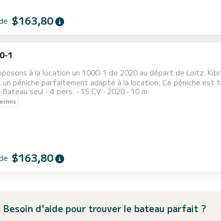
$163,80
 de
0-1
posons à la location un 1000-1 de 2020 au départ de Loitz. Kibi
 un péniche parfaitement adapté à la location. Ce péniche est 
Bateau seul
4 pers.
15 CV
2020
10 m
ermis
personnes en navigation croisière. Ce 1000-1 est pourvu de 1 to
$163,80
 de
Besoin d'aide pour trouver le bateau parfait ?