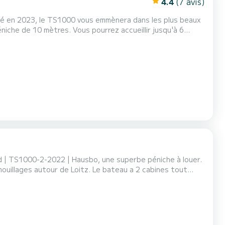
4.4
(7 avis)
riqué en 2023, le TS1000 vous emmènera dans les plus beaux
 | TS1000-2-2022 | Hausbo, une superbe péniche à louer.
Loitz. Le bateau a 2 cabines tout
tres, il sera votre compagnon idéal pour passer des
vacances uniques sur l'eau dans la région du Loitz. 1000-2 est équipé de 1 WC avec douche. Veuillez demander votre offre direc...