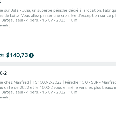
0
e sur Julia - Julia, un superbe péniche dédié à la location. Fab
 d'exception sur ce péniche de 10 mètres. Vous pourrez accueillir jusqu'à 6
Bateau seul
4 pers.
15 CV
2023
10 m
vigation et profiter de ses 2 cabines tout confort. Pour votre confort, Julia - Julia possède 1 toilette avec
ermis
douche Il possède notamment les équipements suivants : Propulse...
$140,73
 de
0-2
ue chez Manfred | TS1000-2-2022 | Péniche 10.0 - SUP - Manfred
date de 2022 et le 1000-2 vous emmène vers les plus beaux mouillages autour de 
Bateau seul
4 pers.
15 CV
2022
10 m
et une capacité de 6 personnes. D'une longueur totale de 10 mè
ermis