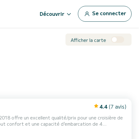
Se connecter
Découvrir
Afficher la carte
4.4
(7 avis)
18 offre un excellent qualité/prix pour une croisière de
out confort et une capacité d'embarcation de 4
llié pour passer des vacances extraordinaires sur l'eau
dans les environs de Demmin, Hansestadt Pour votre confort, La Mare S - La Mare S possède de 1 toilette avec douche N'hésitez...