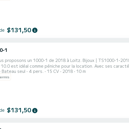
$131,50
 de
0-1
us proposons un 1000-1 de 2018 à Loitz. Bijoux | TS1000-1-2018
10.0 est idéal comme péniche pour la location. Avec ses caractér
Bateau seul
4 pers.
15 CV
2018
10 m
. Le bateau dispose de 2 cabines tout confort et d'une capacité de 6 personnes. D'une longueur
ermis
e 10 mètres, il sera votre compagnon idéal pour passer des vacan
$131,50
 de