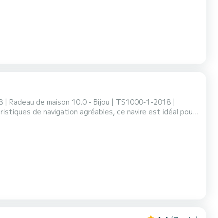
 | Radeau de maison 10.0 - Bijou | TS1000-1-2018 |
istiques de navigation agréables, ce navire est idéal pour
ces uniques au bord de l'eau dans le domaine du Lo...