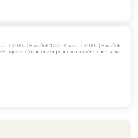
tz | TS1000 | Hausfloß 10.0 - Kibitz | TS1000 | Hausfloß
très agréable à manœuvrer pour une croisière d'une semaine
ilette avec douche....