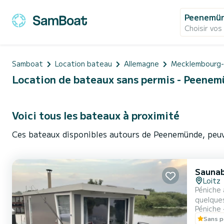
Peenemü
Choisir vos
Samboat
Location bateau
Allemagne
Mecklembourg-
Location de bateaux sans permis - Peene
Voici tous les bateaux à proximité
Ces bateaux disponibles autours de Peenemünde, peuv
Sauna
Loitz
Péniche 
quelque
Péniche
personne
Sans p