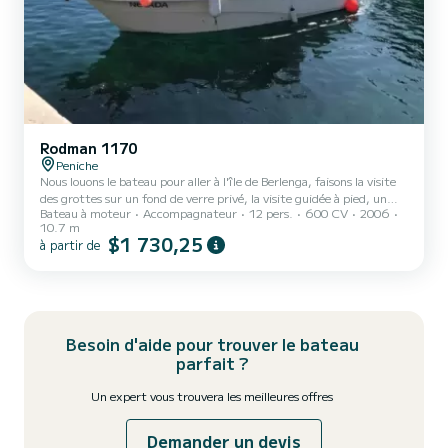
Rodman 1170
Peniche
Nous louons le bateau pour aller à l'île de Berlenga, faisons la visite
des grottes sur un fond de verre privé, la visite guidée à pied, un
Bateau à moteur
Accompagnateur
12 pers.
600 CV
2006
aller-retour aux îles Estelas sur le yacht sportif, incluons le kit de
10.7 m
plongée en apnée et la combinaison que les clients peuvent faire
$1 730,25
à partir de
eux-mêmes. Le voyage dépend toujours des conditions de la mer. Ne
comprend pas la nourriture ni les boissons, mais les clients peuvent
prendre leurs propres boissons ou manger sur l'île pendant la saison
normale lorsque le r...
Besoin d'aide pour trouver le bateau
parfait ?
Un expert vous trouvera les meilleures offres
Demander un devis