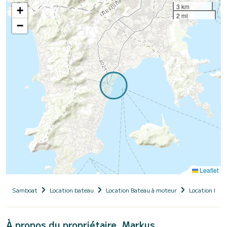
3 km
+
2 mi
−
Leaflet
Samboat
Location bateau
Location Bateau à moteur
Location Bate
À propos du propriétaire, Markus