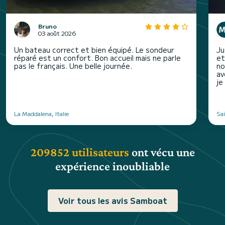
Bruno
03 août 2026
Un bateau correct et bien équipé. Le sondeur
Ju
réparé est un confort. Bon accueil mais ne parle
et
pas le français. Une belle journée.
no
av
je
La Maddalena, Italie
Sa
209852 utilisateurs
ont vécu une
expérience inoubliable
Voir tous les avis Samboat