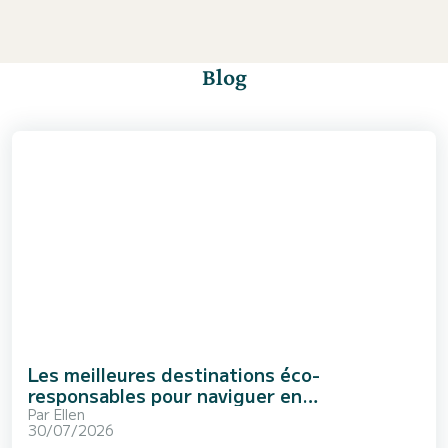
Blog
Les meilleures destinations éco-
responsables pour naviguer en
Méditerranée
Par
Ellen
30/07/2026