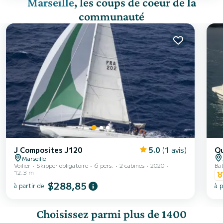
Marseille
, les coups de coeur de la
communauté
J Composites J120
5.0
(1 avis)
Qu
Marseille
Voilier
Skipper obligatoire
6 pers.
2 cabines
2020
Ba
12.3 m
$288,85
à partir de
à p
Choisissez parmi plus de 1400