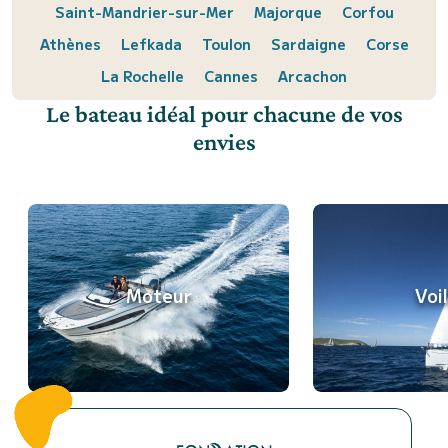
Saint-Mandrier-sur-Mer
Majorque
Corfou
Athènes
Lefkada
Toulon
Sardaigne
Corse
La Rochelle
Cannes
Arcachon
Le bateau idéal pour chacune de vos
envies
Moteur
Voil