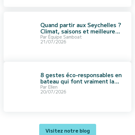
Quand partir aux Seychelles ?
Climat, saisons et meilleure
période
Par
Équipe Samboat
21/07/2026
8 gestes éco-responsables en
bateau qui font vraiment la
différence
Par
Ellen
20/07/2026
Visitez notre blog