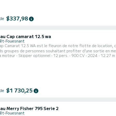
$337,98
 de
au Cap camarat 12.5 wa
rêt-Fouesnant
p Camarat 12.5 WA est le fleuron de notre flotte de location, c
oupes de personnes souhaitant profiter d'une sortie en mer relaxante. La location avec skippe
à moteur
Skipper optionnel
12 pers.
900 CV
2024
12.27 m
ez-nous pour plus d'informations.
$1 730,25
 de
au Merry Fisher 795 Serie 2
rêt-Fouesnant