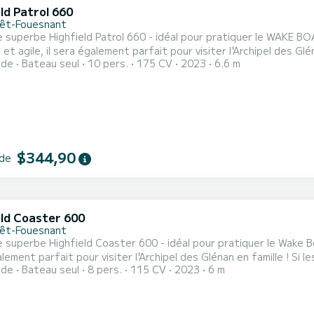
ld Patrol 660
rêt-Fouesnant
 superbe Highfield Patrol 660 - idéal pour pratiquer le WAKE BOAR
agile, il sera également parfait pour visiter l'Archipel des Glénan en famille ! Si les dates que vou
ide
Bateau seul
10 pers.
175 CV
2023
6.6 m
 disponibles, n'hésitez pas à nous contacter afin que nous puis
$344,90
 de
eld Coaster 600
rêt-Fouesnant
 superbe Highfield Coaster 600 - idéal pour pratiquer le Wake B
parfait pour visiter l'Archipel des Glénan en famille ! Si les dates que vous souhaitez réserver ne sont pas
ide
Bateau seul
8 pers.
115 CV
2023
6 m
les, n'hésitez pas à nous contacter afin que nous puissions vous