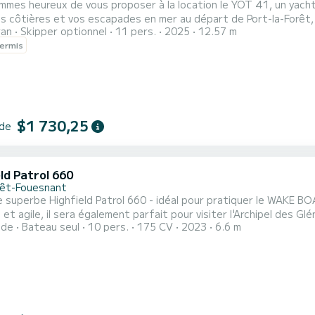
mmes heureux de vous proposer à la location le YOT 41, un yac
côtières et vos escapades en mer au départ de Port-la-Forêt, en Bretagne sud. Ce bateau de
ran
Skipper optionnel
11 pers.
2025
12.57 m
gamme, performance et confort absolu. Avec ses vastes espaces 
ermis
 tout confort et son immense cockpit, le YOT 41 est parfait po
..
$1 730,25
 de
ld Patrol 660
rêt-Fouesnant
 superbe Highfield Patrol 660 - idéal pour pratiquer le WAKE BOAR
agile, il sera également parfait pour visiter l'Archipel des Glénan en famille ! Si les dates que vou
ide
Bateau seul
10 pers.
175 CV
2023
6.6 m
 disponibles, n'hésitez pas à nous contacter afin que nous puis