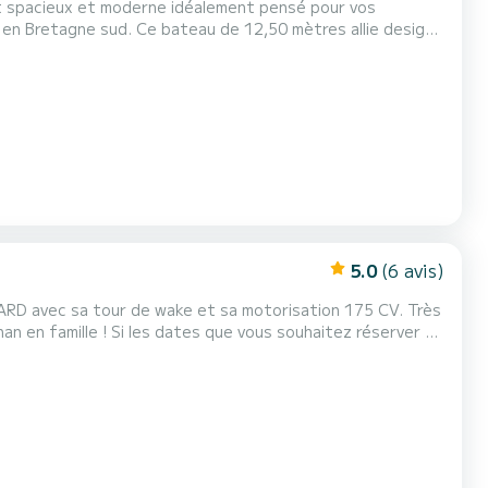
ht spacieux et moderne idéalement pensé pour vos
 12,50 mètres allie design
de vie, son carré lumineux, sa cuisine équipée, ses
ur une journée luxueuse en mer, un week-end détente ou
5.0
(6 avis)
D avec sa tour de wake et sa motorisation 175 CV. Très
s souhaitez réserver ne
sions vous proposer des solutions alternatives.