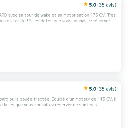
5.0
(35 avis)
D avec sa tour de wake et sa motorisation 175 CV. Très
s souhaitez réserver ne
sions vous proposer des solutions alternatives.
5.0
(35 avis)
oard ou la bouée tractée. Equipé d'un moteur de 115 CV, il
 proposer des solutions alternatives.