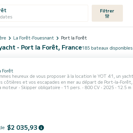
rêt
Filtrer
 dates
tère
La Forêt-Fouesnant
Port la Forêt
acht - Port la Forêt, France
185 bateaux disponibles 
1
a Forêt
mmes heureux de vous proposer à la location le YOT 41, un yac
es côtières et vos escapades en mer au départ de Port-la-Forêt,
à moteur
Skipper obligatoire
11 pers.
800 CV
2025
12.5 m
gamme, performance et confort absolu. Avec ses vastes espaces 
 tout confort et son immense cockpit, le YOT 41 est parfait po
e...
$2 035,93
 de