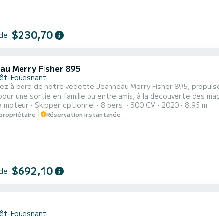
$230,70
 de
au Merry Fisher 895
rêt-Fouesnant
ez à bord de notre vedette Jeanneau Merry Fisher 895, propuls
pour une sortie en famille ou entre amis, à la découverte des magn
à moteur
Skipper optionnel
8 pers.
300 CV
2020
8.95 m
blement 8 personnes et vous emmener à la découverte de l'archip
propriétaire
Réservation instantanée
z un évier, un réfrigérateur, une gazinière avec four, un grand ca
$692,10
 de
1
rêt-Fouesnant