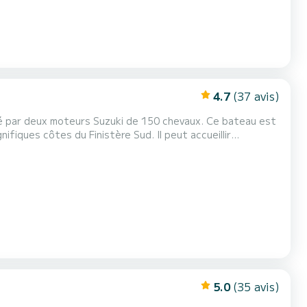
4.7
(37 avis)
é par deux moteurs Suzuki de 150 chevaux. Ce bateau est
ifiques côtes du Finistère Sud. Il peut accueillir
el des Glénan ou des îles du Morbihan. À l'intérieur, vous
rré convertible pouvant accueillir 2 personnes...
5.0
(35 avis)