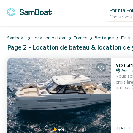
Port la Fo
Choisir vos
Samboat
Location bateau
France
Bretagne
Finis
Page 2 - Location de bateau & location de y
YOT 4
Port l
Nous so
croisièr
Bateau 
haut de 
cabines
même un
à partir