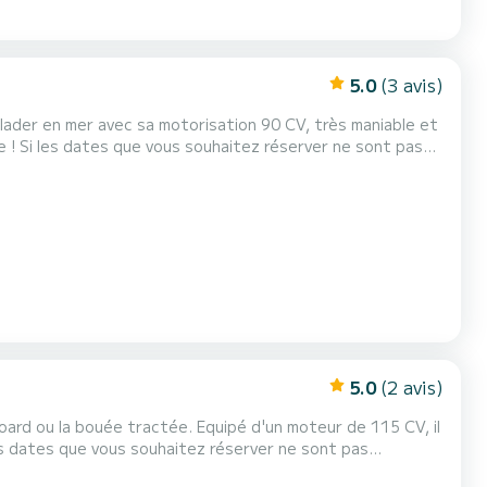
5.0
(3 avis)
lader en mer avec sa motorisation 90 CV, très maniable et
t pas
 proposer des solutions alternatives.
5.0
(2 avis)
oard ou la bouée tractée. Equipé d'un moteur de 115 CV, il
 proposer des solutions alternatives.