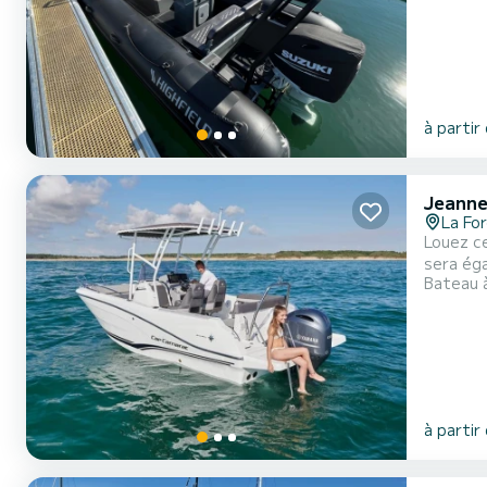
à partir
Jeanne
La Fo
Louez ce
sera également 
Bateau 
disponib
à partir