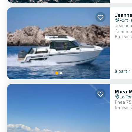
Jeanne
Port l
Jeanneau Merr
famille 
Bateau 
côtier. 
à partir
Rhea-M
La Fo
Rhea 75
Bateau 