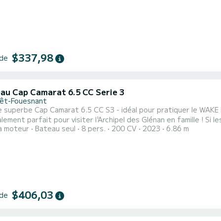
$337,98
 de
au Cap Camarat 6.5 CC Serie 3
rêt-Fouesnant
 superbe Cap Camarat 6.5 CC S3 - idéal pour pratiquer le WAKE 
parfait pour visiter l'Archipel des Glénan en famille ! Si les dates que vous souhaitez réserver ne sont pas
à moteur
Bateau seul
8 pers.
200 CV
2023
6.86 m
les, n'hésitez pas à nous contacter afin que nous puissions vous
$406,03
 de