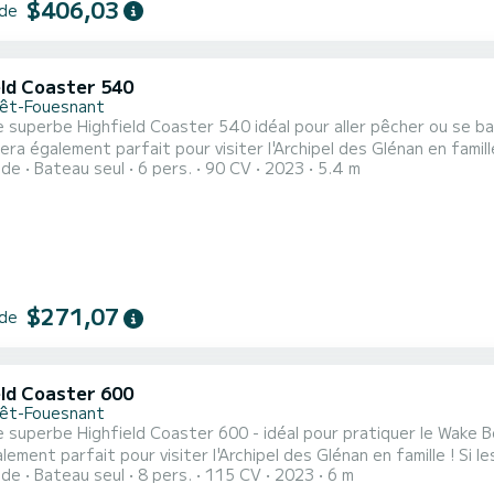
$406,03
 de
eld Coaster 540
rêt-Fouesnant
 superbe Highfield Coaster 540 idéal pour aller pêcher ou se ba
 également parfait pour visiter l'Archipel des Glénan en famille ! Si les dates que vous souhaitez réserver ne son
ide
Bateau seul
6 pers.
90 CV
2023
5.4 m
les, n'hésitez pas à nous contacter afin que nous puissions vous
$271,07
 de
eld Coaster 600
rêt-Fouesnant
 superbe Highfield Coaster 600 - idéal pour pratiquer le Wake B
parfait pour visiter l'Archipel des Glénan en famille ! Si les dates que vous souhaitez réserver ne sont pas
ide
Bateau seul
8 pers.
115 CV
2023
6 m
les, n'hésitez pas à nous contacter afin que nous puissions vous