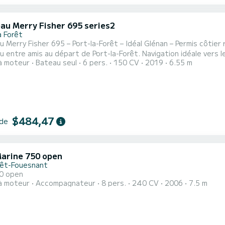
au Merry Fisher 695 series2
a Forêt
y Fisher 695 – Port-la-Forêt – Idéal Glénan – Permis côtier requis Bateau confortable et sécurisant pour 
ou entre amis au départ de Port-la-Forêt. Navigation idéale vers l
à moteur
Bateau seul
6 pers.
150 CV
2019
6.55 m
Possibilité de paddle (en option). Prix hors carburant (
$484,47
 de
arine 750 open
rêt-Fouesnant
0 open
à moteur
Accompagnateur
8 pers.
240 CV
2006
7.5 m