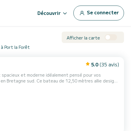
Se connecter
Découvrir
Afficher la carte
à Port la Forêt
5.0
(35 avis)
ht spacieux et moderne idéalement pensé pour vos
 en Bretagne sud. Ce bateau de 12,50 mètres allie design
de vie, son carré lumineux, sa cuisine équipée, ses
ur une journée luxueuse en mer, un week-end détente ou