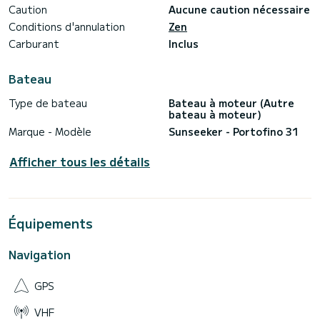
Sous budget - Mariage 8 px avec déjeuner et/ou dîner
Caution
Aucune caution nécessaire
Conditions d'annulation
Zen
Carburant
Inclus
Bateau
Type de bateau
Bateau à moteur (Autre
bateau à moteur)
Marque - Modèle
Sunseeker - Portofino 31
Afficher tous les détails
Équipements
Navigation
GPS
VHF