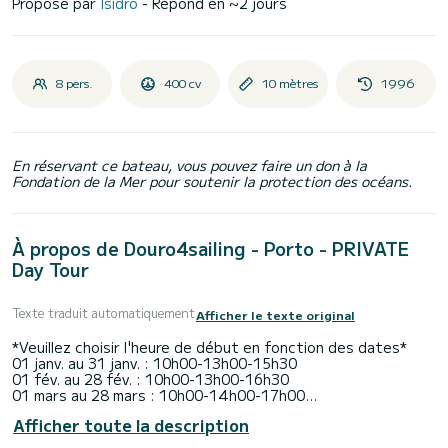
Proposé par
Isidro
- Répond en ~2 jours
8 pers.
400 cv
10 mètres
1996
En réservant ce bateau, vous pouvez faire un don à la
Fondation de la Mer pour soutenir la protection des océans.
À propos de Douro4sailing - Porto - PRIVATE
Day Tour
Texte traduit automatiquement
Afficher le texte original
*Veuillez choisir l'heure de début en fonction des dates*
01 janv. au 31 janv. : 10h00-13h00-15h30
01 fév. au 28 fév. : 10h00-13h00-16h30
01 mars au 28 mars : 10h00-14h00-17h00
30 mars au 30 avr. : 10h00-13h00-16h00-18h30
Afficher toute la description
01 mai au 15 août : 10h00-13h00-16h00-19h00
16 août au 30 sept. : 10h00-12h00-15h00-18h00