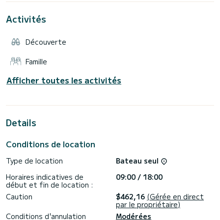
Moteur : Honda
Puissance : 100 CV
Activités
Vitesse maximale : 30 nœuds
Vitesse de croisière : 22 nœuds
Longueur : 6,00 m
Découverte
Largeur : 2,20 m
Tirant d'eau : 0,53 m
Capacité : 7 personnes
Famille
Réservoir de carburant : 70 l
Douche : 0
Afficher toutes les activités
Caution en cas de dommage : 400 €
Le montant de la caution est payable sur place en espèces
uniquement.
Le carburant n'est pas inclus. Le réservoir de carburant est
plein à la livraison et le locataire doit le remplir avant la
Details
Conditions de location
Type de location
Bateau seul
Horaires indicatives de
09:00 / 18:00
début et fin de location :
Caution
$462,16
(Gérée en direct
par le propriétaire)
Conditions d'annulation
Modérées