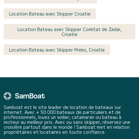
Location Bateau avec Skipper Croatie
Location Bateau avec Skipper Comitat de Zadar,
Croatie
Location Bateau avec Skipper Preko, Croatie
Samboat est le site leader de location de bateaux sur
internet. Avec + 50 000 bateaux de particuliers et de
professionnels, louez un voilier, catamaran ou bateau à
moteur au meilleur prix. Avec ou sans skipper, réservez une
croisière partout dans le monde ! Samboat met en relation
propriétaires et locataires en toute confiance.