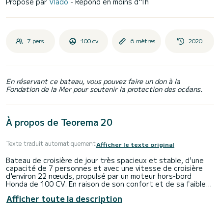
Proposé par
Vlado
- Répond en moins d'1h
7 pers.
100 cv
6 mètres
2020
En réservant ce bateau, vous pouvez faire un don à la
Fondation de la Mer pour soutenir la protection des océans.
À propos de Teorema 20
Texte traduit automatiquement
Afficher le texte original
Bateau de croisière de jour très spacieux et stable, d'une
capacité de 7 personnes et avec une vitesse de croisière
d'environ 22 nœuds, propulsé par un moteur hors-bord
Honda de 100 CV. En raison de son confort et de sa faible
consommation, ce bateau est parfait pour s'amuser en
Afficher toute la description
famille en mer.
Année : 2020