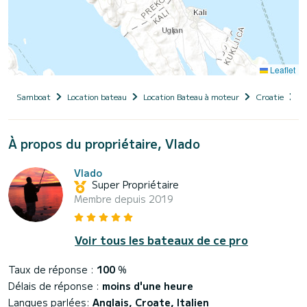
Leaflet
Samboat
Location bateau
Location Bateau à moteur
Croatie
D
À propos du propriétaire, Vlado
Vlado
Super Propriétaire
Membre depuis 2019
Voir tous les bateaux de ce pro
Taux de réponse :
100
%
Délais de réponse :
moins d'une heure
Langues parlées:
Anglais, Croate, Italien