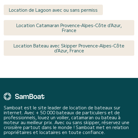
Location de Lagoon avec ou sans permiss
Location Catamaran Provence-Alpes-Côte d'Azur,
France
Location Bateau avec Skipper Provence-Alpes-Côte
d'Azur, France
Samboat est le site leader de location de bateaux sur
internet. Avec + 50 000 bateaux de particuliers et de
professionnels, louez un voilier, catamaran ou bateau à
moteur au meilleur prix. Avec ou sans skipper, réservez une
croisière partout dans le monde ! Samboat met en relation
propriétaires et locataires en toute confiance.