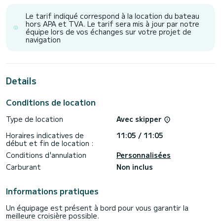
totale de 20 mètres, il sera votre meilleur allié pour passer
des vacances extraordinaires sur l'eau dans les environs
Le tarif indiqué correspond à la location du bateau
de Provence-Alpes-Côte d'Azur
hors APA et TVA. Le tarif sera mis à jour par notre
équipe lors de vos échanges sur votre projet de
Ce Lagoon Sixty5 2025 est pourvu de 3 toilettes avec
navigation
douche.
Il possède notamment les équipements suivants : TV, Haut-
parleurs extérieurs, Wifi et internet, Douche de pont,
Dessalinisateur, Barbecue, Climatisation.
Details
Nous vous invitions à faire une demande de devis
directement via la plateforme, nous reviendrons vers vous
Conditions de location
Type de location
Avec skipper
Horaires indicatives de
11:05 / 11:05
début et fin de location :
Conditions d'annulation
Personnalisées
Carburant
Non inclus
Informations pratiques
Un équipage est présent à bord pour vous garantir la
meilleure croisière possible.