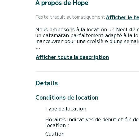
À propos de Hope
Afficher le t
Texte traduit automatiquement
Nous proposons à la location un Neel 47 
un catamaran parfaitement adapté à la lo
manœuvrer pour une croisière d'une semai
Le bateau dispose de 5 cabines tout conf
Afficher toute la description
personnes. Avec une longueur totale de 14 
vacances extraordinaires sur l'eau dans le
Ce Neel 47 est pourvu de 3 toilettes avec
Details
Ce bateau est équipé d'une Grand voile lat
notamment les équipements suivants : Dou
Conditions de location
N'hésitez pas à nous contacter pour tout
Type de location
Horaires indicatives de début et fin de
location :
Caution