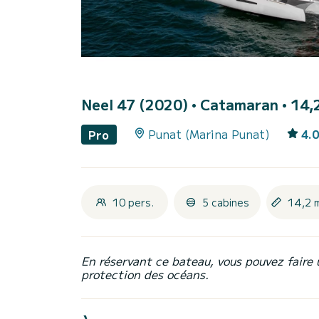
Neel 47 (2020)
• Catamaran • 14,2
Punat (Marina Punat)
4.0
Pro
10 pers.
5 cabines
14,2 
En réservant ce bateau, vous pouvez faire 
protection des océans.