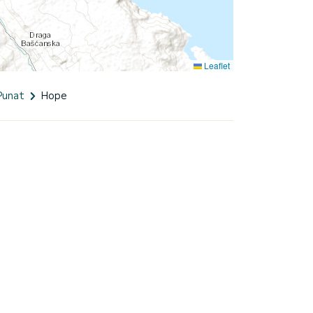
Leaflet
Punat
Hope