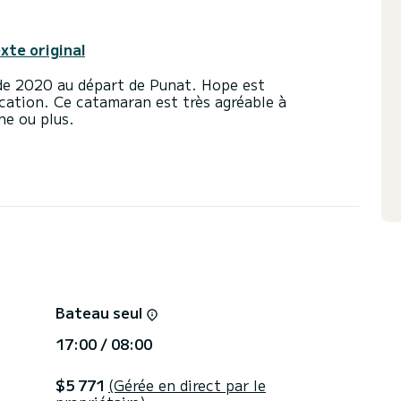
exte original
de 2020 au départ de Punat. Hope est
cation. Ce catamaran est très agréable à
ne ou plus.
ort et une capacité d'embarcation de 10
mètres, il sera votre meilleur allié pour passer des
s environs de Punat
 douche.
tée et d'un Génois sur enrouleur. Il possède
che de pont, Panneau solaire.
e demande devis, vous serez accompagné par un
Bateau seul
17:00 / 08:00
$5 771
(Gérée en direct par le