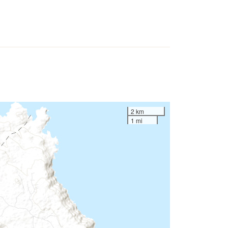
2 km
1 mi