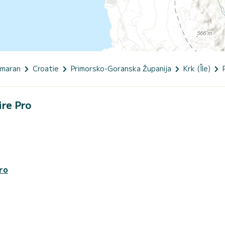
amaran
Croatie
Primorsko-Goranska Županija
Krk (Île)
ire Pro
ro