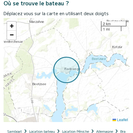
Où se trouve le bateau ?
Déplacez vous sur la carte en utilisant deux doigts
2 km
+
1 mi
−
Leaflet
Samboat
Location bateau
Location Péniche
Allemagne
Brande