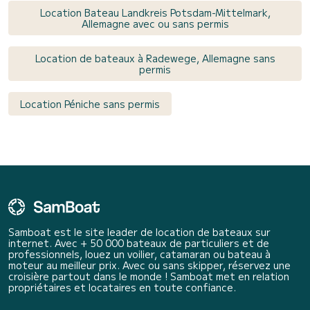
Location Bateau Landkreis Potsdam-Mittelmark,
Allemagne avec ou sans permis
Location de bateaux à Radewege, Allemagne sans
permis
Location Péniche sans permis
Samboat est le site leader de location de bateaux sur
internet. Avec + 50 000 bateaux de particuliers et de
professionnels, louez un voilier, catamaran ou bateau à
moteur au meilleur prix. Avec ou sans skipper, réservez une
croisière partout dans le monde ! Samboat met en relation
propriétaires et locataires en toute confiance.