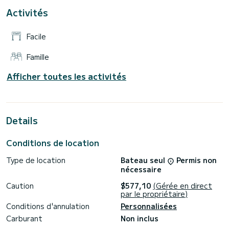
Activités
Pour votre confort, Bolle 03 - Bolle 03 possède de 1 toilette
avec douche
Facile
Les demandes de réservation et devis sont gérées
directement pas SamBoat. Vous obtiendrez les meilleurs prix
en passant par la plateforme.
Famille
Afficher toutes les activités
Details
Conditions de location
Type de location
Bateau seul
Permis non
nécessaire
Caution
$577,10
(Gérée en direct
par le propriétaire)
Conditions d'annulation
Personnalisées
Carburant
Non inclus