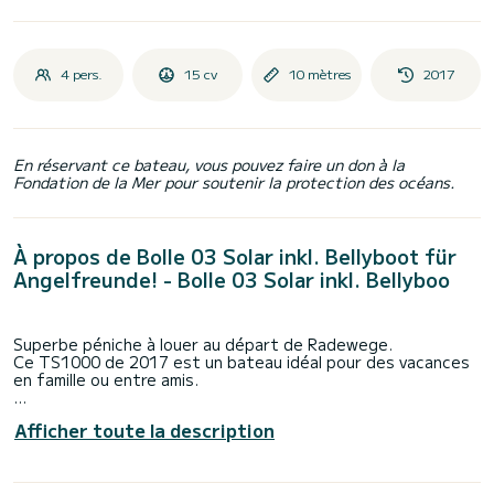
4 pers.
15 cv
10 mètres
2017
En réservant ce bateau, vous pouvez faire un don à la
Fondation de la Mer pour soutenir la protection des océans.
À propos de Bolle 03 Solar inkl. Bellyboot für
Angelfreunde! - Bolle 03 Solar inkl. Bellyboo
Superbe péniche à louer au départ de Radewege.
Ce TS1000 de 2017 est un bateau idéal pour des vacances
en famille ou entre amis.
Le bateau dispose de 2 cabines tout confort et une
Afficher toute la description
capacité d'embarcation de 6 personnes. Avec une longueur
totale de 10 mètres, il sera votre meilleur allié pour passer
des vacances extraordinaires sur l'eau dans les environs
de Radewege