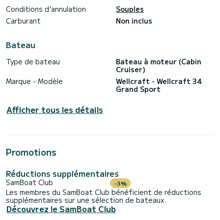
la mer du Nord de la Crète est toujours la meilleure le matin,
Conditions d'annulation
Souples
ce qui aide à maximiser votre plaisir. Sur demande, nous
Carburant
Non inclus
pouvons commencer plus tard dans la journée pour admirer le
coucher de soleil. Pour les croisières de 6 à 9 heures, un
arrêt déjeuner dans un village traditionnel est requis. Nous
Bateau
avons hâte de créer une expérience de yachting inoubliable
Type de bateau
Bateau à moteur (Cabin
Cruiser)
Marque - Modèle
Wellcraft - Wellcraft 34
Grand Sport
Afficher tous les détails
Promotions
Réductions supplémentaires
SamBoat Club
-3%
Les membres du SamBoat Club bénéficient de réductions
supplémentaires sur une sélection de bateaux.
Découvrez le SamBoat Club