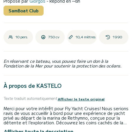
Proposé par
Giorgos
- Répond en ~8h
SamBoat Club
10 pers.
750 cv
10,4 mètres
1990
En réservant ce bateau, vous pouvez faire un don à la
Fondation de la Mer pour soutenir la protection des océans.
À propos de KASTELO
Texte traduit automatiquement
Afficher le texte original
Merci pour votre intérêt pour Fly Yacht Cruises! Nous serions
ravis de vous accueillir à bord pour une expérience de yacht
privé au départ de la marina de Rethymno, conçue pour la
détente et l'exploration. Découvrez les coins cachés de la
Crète, sa côte authentique, ses impressionnantes grottes
Afficher toute la description
marines (accessibles pour la baignade à l'intérieur) et ses