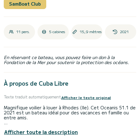
SamBoat Club
11 pers.
5 cabines
15,9 mètres
2021
En réservant ce bateau, vous pouvez faire un don à la
Fondation de la Mer pour soutenir la protection des océans.
À propos de Cuba Libre
Texte traduit automatiquement
Afficher le texte original
Magnifique voilier à louer à Rhodes (Ile). Cet Oceanis 51.1 de
2021 est un bateau idéal pour des vacances en famille ou
entre amis.
Le bateau dispose de 5 cabine(s) entièrement équipée(s) et
Afficher toute la description
d'une capacité de 11 personnes. D'une longueur hors tout
de 16 mètres, il sera votre meilleur allié pour passer des