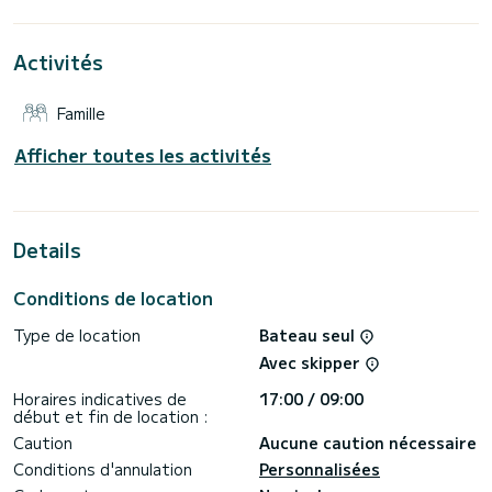
vacances exceptionnelles sur l'eau dans les environs de
Rhodes (Ile)
Activités
Cet Oceanis 51.1 est équipé de 3 salles d'eau avec douche.
Il dispose des équipements suivants : Pilote automatique,
Famille
Moteur hors-bord, Propulseur d'étrave, Winch électrique,
Plateforme de bain.
Afficher toutes les activités
Nous vous invitons à faire une demande de devis
directement via la plateforme, nous vous recontacterons
Details
Conditions de location
Type de location
Bateau seul
Avec skipper
Horaires indicatives de
17:00 / 09:00
début et fin de location :
Caution
Aucune caution nécessaire
Conditions d'annulation
Personnalisées