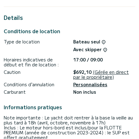
de 14 mètres. Vous pourrez accueillir jusqu'à 10 personnes
en navigation et profiter de ses 4 cabines tout confort.
Details
Ce Sun Odyssey 455 est pourvu de 4 toilettes avec
douche.
Conditions de location
Ce bateau est équipé d'une Grand voile semi-lattée et d'un
Génois sur enrouleur. Il possède notamment les
Type de location
Bateau seul
équipements suivants : Pilote automatique, Moteur
d'annexe, Propulseur d'étrave, Prise USB, Douche de pont,
Avec skipper
Panneau solaire.
Horaires indicatives de
17:00 / 09:00
N'hésitez pas à nous contacter pour toute demande devis,
début et fin de location :
vous serez accompagné par un expert SamBoat dans votre
Caution
$692,10
(Gérée en direct
par le propriétaire)
Conditions d'annulation
Personnalisées
Carburant
Non inclus
Informations pratiques
Note importante : Le yacht doit rentrer à la base la veille au
plus tard à 18h (avril, octobre, novembre à 17h)
Inclus : Le moteur hors-bord est inclus/pour la FLOTTE
PREMIUM (année de construction 2023-2024) : le SUP est
offert gratuitement