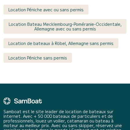
Location Péniche avec ou sans permis
Location Bateau Mecklembourg-Poméranie-Occidentale,
Allemagne avec ou sans permis
Location de bateaux à Röbel, Allemagne sans permis
Location Péniche sans permis
Samboat est le site leader de location de bateaux sur
internet. Avec + 50 000 bateaux de particuliers et de
professionnels, louez un voilier, catamaran ou bateau à
moteur au meilleur prix. Avec ou sans skipper, réservez une
croisière partout dans le monde ! Samboat met en relation