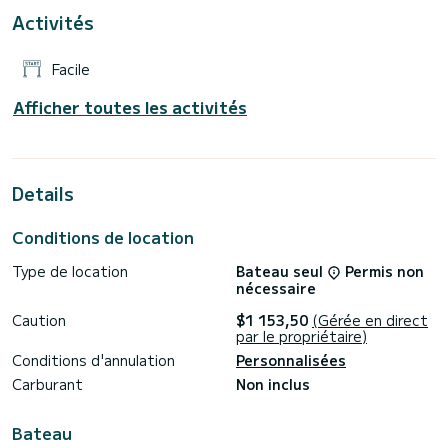
Activités
Pour votre confort, la péniche Schrödi - Schrödi dispose de 1
WC avec douche
Facile
Il est équipé, entre autres, des équipements suivants : TV.
N'hésitez pas à demander une offre personnelle. Notre
Afficher toutes les activités
équipe se fera un plaisir de vous conseiller pour toutes vos
Details
Conditions de location
Type de location
Bateau seul
Permis non
nécessaire
Caution
$1 153,50
(Gérée en direct
par le propriétaire)
Conditions d'annulation
Personnalisées
Carburant
Non inclus
Bateau