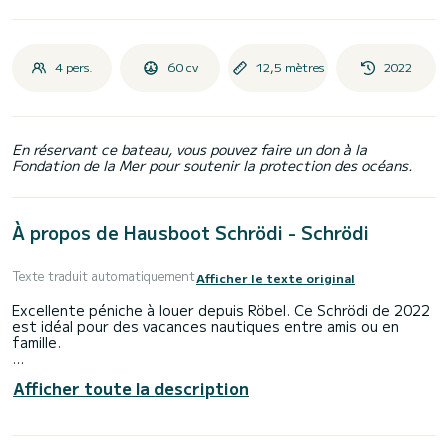
4 pers.
60 cv
12,5 mètres
2022
En réservant ce bateau, vous pouvez faire un don à la
Fondation de la Mer pour soutenir la protection des océans.
À propos de Hausboot Schrödi - Schrödi
Texte traduit automatiquement
Afficher le texte original
Excellente péniche à louer depuis Röbel. Ce Schrödi de 2022
est idéal pour des vacances nautiques entre amis ou en
famille.
Le bateau dispose de 2 cabines confortables pouvant
Afficher toute la description
accueillir jusqu'à 6 personnes. Avec ses 13 mètres de
longueur et une puissance moteur de 60 CV, le navire est le
compagnon idéal pour des vacances en bateau inoubliables
dans la région de Röbel.