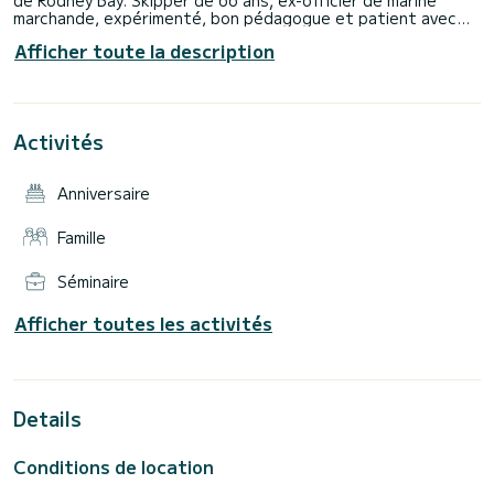
de Rodney Bay. Skipper de 66 ans, ex-officier de marine
marchande, expérimenté, bon pédagogue et patient avec
les enfants, connaissant bien les Caraïbes, parlant
Afficher toute la description
couramment le français, l'anglais et l'espagnol en plus du
portugais, sa langue maternelle.
SEA DROP vous propose des vacances de qualité,
Activités
Anniversaire
Famille
Séminaire
Afficher toutes les activités
Details
Conditions de location