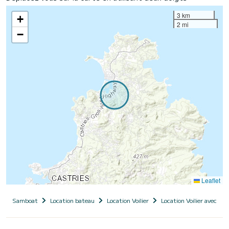
3 km
+
2 mi
−
Leaflet
Samboat
Location bateau
Location Voilier
Location Voilier avec ski