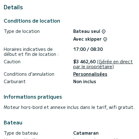
Details
Ce Lagoon 46 est équipé de 4 salles d'eau avec douche.
Ce bateau est équipé d'une grand-voile lattée et d'un
Conditions de location
génois sur enrouleur. Il dispose des équipements suivants :
Pilote automatique, Moteur hors-bord, TV.
Type de location
Bateau seul
Si vous avez des questions sur le bateau ou les conditions
Avec skipper
de location, vous pouvez envoyer un message via la
plateforme Samboat. Un conseiller SamBoat répondra à vos
Horaires indicatives de
17:00 / 08:30
début et fin de location :
Caution
$3 462,60
(Gérée en direct
par le propriétaire)
Conditions d'annulation
Personnalisées
Carburant
Non inclus
Informations pratiques
Moteur hors-bord et annexe inclus dans le tarif, wifi gratuit.
Bateau
Type de bateau
Catamaran