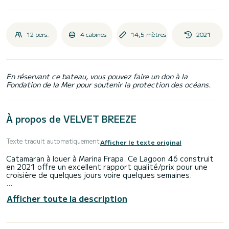
12 pers.
4 cabines
14,5 mètres
2021
En réservant ce bateau, vous pouvez faire un don à la
Fondation de la Mer pour soutenir la protection des océans.
À propos de VELVET BREEZE
Texte traduit automatiquement
Afficher le texte original
Catamaran à louer à Marina Frapa. Ce Lagoon 46 construit
en 2021 offre un excellent rapport qualité/prix pour une
croisière de quelques jours voire quelques semaines.
Le bateau dispose de 4 cabine(s) entièrement équipée(s)
Afficher toute la description
et d'une capacité de 12 personnes. D'une longueur hors
tout de 14 mètres, il sera votre meilleur allié pour passer
des vacances exceptionnelles sur l'eau dans les environs de
Marina Frapa