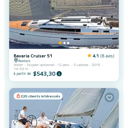
Bavaria Cruiser 51
4.1
(8 avis)
Rostock
Voilier
Skipper optionnel
12 pers.
5 cabines
2016
14.99 m
$543,30
à partir de
220 clients intéressés