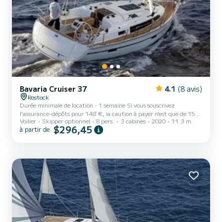
Bavaria Cruiser 37
4.1
(8 avis)
Rostock
Durée minimale de location - 1 semaine Si vous souscrivez
l'assurance-dépôts pour 148 €, la caution à payer n'est que de 150
Voilier
Skipper optionnel
8 pers.
3 cabines
2020
11.3 m
€. La mer Baltique près de Rostock est considérée au niveau
$296,45
à partir de
international comme une zone de navigation exceptionnelle. L'eau
est à une profondeur sûre et la côte ne présente pratiquement
aucune crevasse. Si vous naviguez vers Kühlungsborn ou Rerik, vous
pourrez admirer depuis le navire les longues plages de sable blanc ou
les façades classiques de la station balnéaire de...