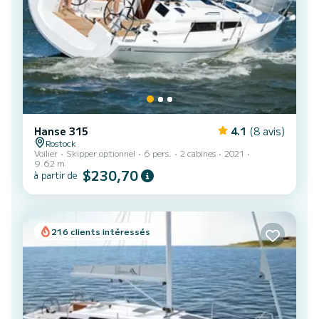
Hanse 315
4.1
(8 avis)
Rostock
Voilier
Skipper optionnel
6 pers.
2 cabines
2021
9.62 m
$230,70
à partir de
216 clients intéressés