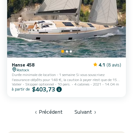
Hanse 458
4.1
(8 avis)
Rostock
Durée minimale de location - 1 semaine Si vous souscrivez
l'assurance-dépôts pour 148 €, la caution à payer n'est que de 150
Voilier
Skipper optionnel
10 pers.
4 cabines
2021
14.04 m
€. La mer Baltique près de Rostock est considérée au niveau
$403,73
à partir de
international comme une zone de navigation exceptionnelle. L'eau
est à une profondeur sûre et la côte ne présente pratiquement
aucune crevasse. Si vous naviguez vers Kühlungsborn ou Rerik, vous
pourrez admirer depuis le navire les longues plages de sable blanc ou
les façades classiques de la station balnéaire de...
‹
Précédent
Suivant
›