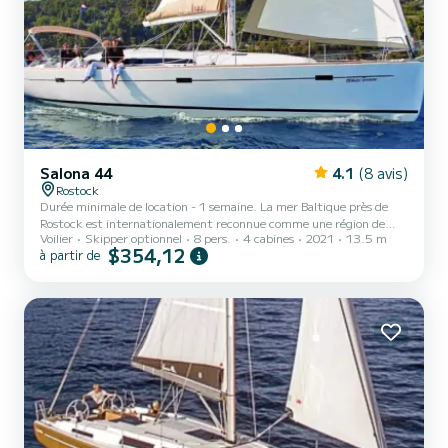
Salona 44
4.1
(8 avis)
Rostock
Durée minimale de location - 1 semaine. La mer Baltique près de
Rostock est internationalement reconnue comme une région de
Voilier
Skipper optionnel
8 pers.
4 cabines
2021
13.5 m
voile exceptionnelle. L'eau est d'une profondeur sûre et la côte est
$354,12
à partir de
peu découpée. En naviguant vers Kühlungsborn ou Rerik, vous
pourrez admirer depuis le bateau les longues plages de sable blanc
ou encore les façades classiques du bain de mer de Heiligendamm, la
"ville blanche au bord de la mer". De Rostock-Warnemünde, des
croisières en voilier le long de la côte extérieur...