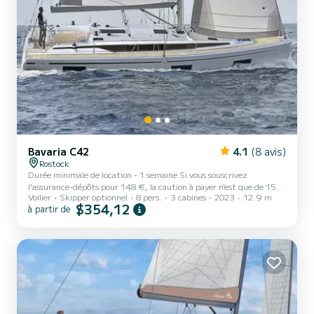
Bavaria C42
4.1
(8 avis)
Rostock
Durée minimale de location - 1 semaine Si vous souscrivez
l'assurance-dépôts pour 148 €, la caution à payer n'est que de 150
Voilier
Skipper optionnel
8 pers.
3 cabines
2023
12.9 m
€. La mer Baltique près de Rostock est considérée au niveau
$354,12
à partir de
international comme une zone de navigation exceptionnelle. L'eau
est à une profondeur sûre et la côte ne présente pratiquement
aucune crevasse. Si vous naviguez vers Kühlungsborn ou Rerik, vous
pourrez admirer depuis le navire les longues plages de sable blanc ou
les façades classiques de la station balnéaire de...