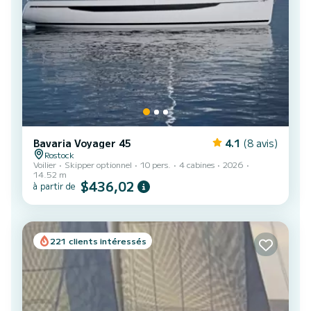
Bavaria Voyager 45
4.1
(8 avis)
Rostock
Voilier
Skipper optionnel
10 pers.
4 cabines
2026
14.52 m
$436,02
à partir de
221 clients intéressés