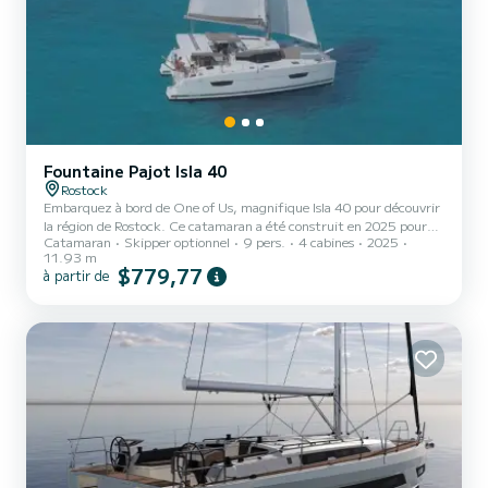
Fountaine Pajot Isla 40
Rostock
Embarquez à bord de One of Us, magnifique Isla 40 pour découvrir
la région de Rostock. Ce catamaran a été construit en 2025 pour
Catamaran
Skipper optionnel
9 pers.
4 cabines
2025
assurer confort et performance en mer. Vous allez passer une
11.93 m
croisière d'exception sur ce catamaran de 12 mètres. Vous pourrez
$779,77
à partir de
accueillir jusqu'à 9 personnes en navigation et profiter de ses 4
cabines tout confort. Ce Isla 40 est pourvu de 4 toilettes avec
douche. Il possède notamment les équipements suivants : Pilote
automatique, Douche de pont, Winch électriqu...