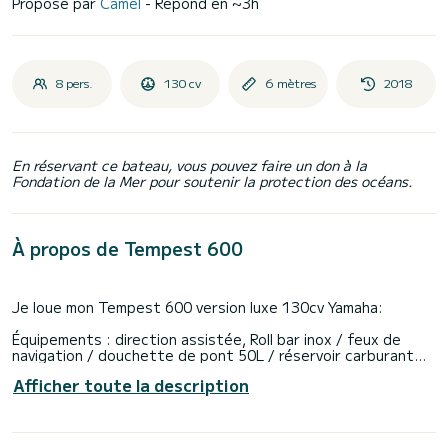
Proposé par
Camel
- Répond en ~3h
8 pers.
130 cv
6 mètres
2018
En réservant ce bateau, vous pouvez faire un don à la
Fondation de la Mer pour soutenir la protection des océans.
À propos de Tempest 600
Je loue mon Tempest 600 version luxe 130cv Yamaha:
Équipements : direction assistée, Roll bar inox / feux de
navigation / douchette de pont 50L / réservoir carburant
130L /
Afficher toute la description
Jusquà 8 personnes maximum. Bien sûr vous serez plus à
l'aise à 6 personnes!
PERMIS MER/COTIER OBLIGATOIRE