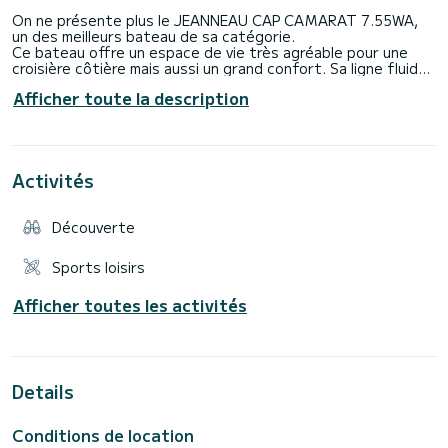
On ne présente plus le JEANNEAU CAP CAMARAT 7.55WA,
un des meilleurs bateau de sa catégorie.
Ce bateau offre un espace de vie très agréable pour une
croisière côtière mais aussi un grand confort. Sa ligne fluide,
une sellerie très confortable, sa cabine spacieuse (2
Afficher toute la description
couchages) et une motorisation exceptionnelle vous séduira
par son comportement marin.
Possibilité de louer le bateau de 19H00 à 24H00 pour les
sorties coucher de soleil ou feu d'artifice. 300€ avec
skipper 400€.
Activités
Consommation moyenne 25l/h
1 bain de soleil avant
1 Bimini avant et 1 arrière
Découverte
1 table à manger à l'arrière
En option:
Sports loisirs
Sondeur traceur GPS 20€/j
Bouée de tractage 1 personne 30€/j. Bouée de tractage 2
Afficher toutes les activités
personne 40€/j
heure supplémentaire 50€
Details
Conditions de location