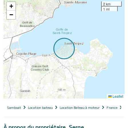
2 km
+
1 mi
−
Leaflet
Samboat
Location bateau
Location Bateau à moteur
France
Pr
À propos du propriétaire, Serge