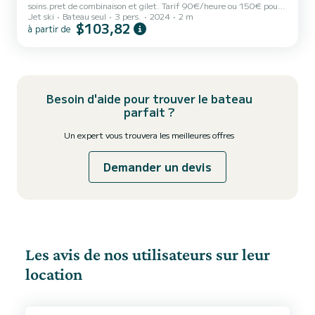
soins.pret de combinaison et gilet. Tarif 90€/heure ou 150€ pour
Jet ski
Bateau seul
3 pers.
2024
2 m
2 h.
$103,82
à partir de
Besoin d'aide pour trouver le bateau
parfait ?
Un expert vous trouvera les meilleures offres
Demander un devis
Les avis de nos utilisateurs sur leur
location