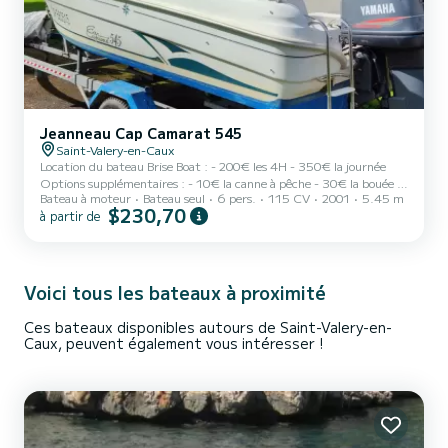
Jeanneau Cap Camarat 545
Saint-Valery-en-Caux
Location du bateau Brise Boat : - 200€ les 4H - 350€ la journée
Options supplémentaires : - 10€ la canne à pêche - 30€ la bouée -
Bateau à moteur
Bateau seul
6 pers.
115 CV
2001
5.45 m
30€ le wake !! ATTENTION !! Avant de réserver, pensez à bien
$230,70
à partir de
vérifier l'annuaire des marées du port de Saint-Valéry-en-Caux
Voici tous les bateaux à proximité
Ces bateaux disponibles autours de Saint-Valery-en-
Caux, peuvent également vous intéresser !