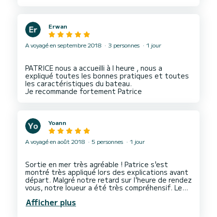
Erwan
A voyagé en septembre 2018
3 personnes
1 jour
PATRICE nous a accueilli à l heure , nous a
expliqué toutes les bonnes pratiques et toutes
les caractéristiques du bateau.
Yoann
A voyagé en août 2018
5 personnes
1 jour
Sortie en mer très agréable ! Patrice s'est
montré très appliqué lors des explications avant
départ. Malgré notre retard sur l'heure de rendez
vous, notre loueur a été très compréhensif. Le
bateau est ancien et n'est pas encore équipé
Afficher plus
(c'est indiqué mais je ne l'ai pas vu) de sonar mais
reste très agréable et très correct par rapport