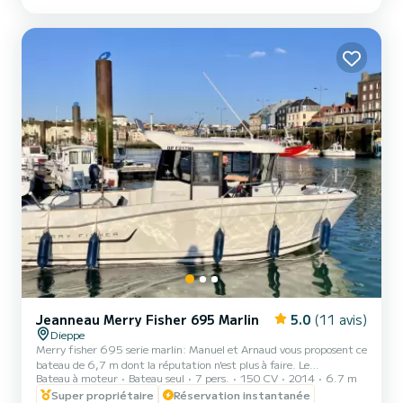
Jeanneau Merry Fisher 695 Marlin
5.0
(11 avis)
Dieppe
Merry fisher 695 serie marlin: Manuel et Arnaud vous proposent ce
bateau de 6,7 m dont la réputation n'est plus à faire. Le
Bateau à moteur
Bateau seul
7 pers.
150 CV
2014
6.7 m
"JAVHALAM II" dispose d'une belle cabine. Doté de son moteur
Yamaha 150 cv HB. Côté navigation, vous disposerez d'un GPS -
Super propriétaire
Réservation instantanée