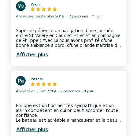
Yvon
A voyagé en septembre 2019
2 personnes
1 jour
Super expérience de navigation d'une journée
entre St Valery en Caux et Etretat en compagnie
de Philippe : Avec lui nous avons profité d'une
bonne ambiance à bord, d'une grande maitrise de
la navigation, de son expérience de la voile et de
Afficher plus
ses conseils avisés; ceci en toute sécurité. Merci
Pascal
A voyagé en juillet 2019
2 personnes
1 jour
Philippe est un homme très sympathique et un
marin compétent en qui on peut accorder toute
confiance.
Le bateau est agréable à manœuvrer et le beau
temps était de plus au rendez-vous. Aucun souci
Afficher plus
administratif coté location.
Bref une journée de rêve à renouveler à la