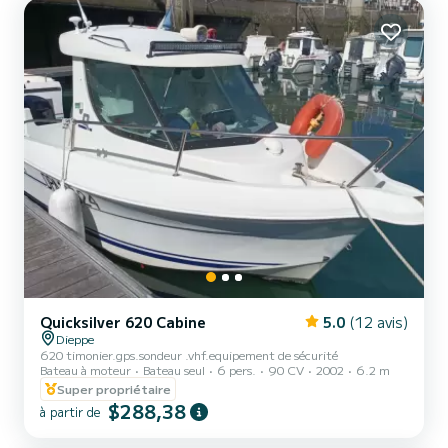
pêche à disposition sur place gratuitement Le départ se fait du Port
de Plaisance de Dieppe Bassin Ango Parking gratuit...
Quicksilver 620 Cabine
5.0
(12 avis)
Dieppe
620 timonier.gps.sondeur .vhf.equipement de sécurité
Bateau à moteur
Bateau seul
6 pers.
90 CV
2002
6.2 m
Super propriétaire
$288,38
à partir de