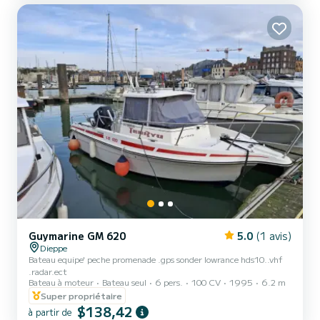
Guymarine GM 620
5.0
(1 avis)
Dieppe
Bateau equipe' peche promenade .gps sonder lowrance hds10..vhf
.radar.ect
Bateau à moteur
Bateau seul
6 pers.
100 CV
1995
6.2 m
Super propriétaire
$138,42
à partir de