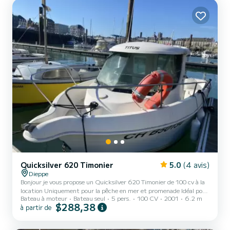
que le matériel réglementaire. Possi...
Quicksilver 620 Timonier
5.0
(4 avis)
Dieppe
Bonjour je vous propose un Quicksilver 620 Timonier de 100 cv à la
location Uniquement pour la pêche en mer et promenade Idéal pour
Bateau à moteur
Bateau seul
5 pers.
100 CV
2001
6.2 m
4 personnes à bord, autorisé jusqu'a 6 personnes ATTENTION
$288,38
à partir de
BOUEE TRACTEE INTERDIT SUR CE TYPE DE BATEAU il est equipé
de tout le nécessaire à la navigation GPS SONDEUR VHS RADIO
Matériel de sécurité Cabine Echelle de bain Porte Canne Cannes à