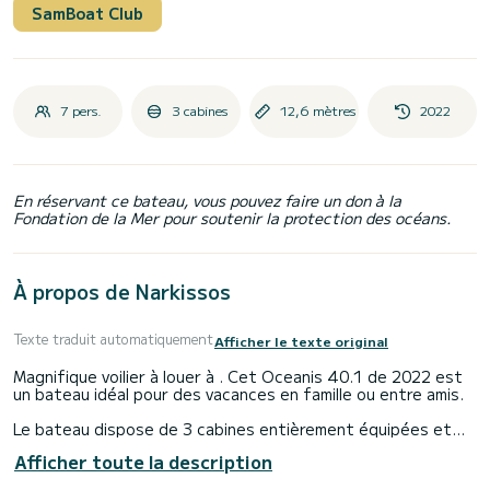
SamBoat Club
7 pers.
3 cabines
12,6 mètres
2022
En réservant ce bateau, vous pouvez faire un don à la
Fondation de la Mer pour soutenir la protection des océans.
À propos de Narkissos
Texte traduit automatiquement
Afficher le texte original
Magnifique voilier à louer à . Cet Oceanis 40.1 de 2022 est
un bateau idéal pour des vacances en famille ou entre amis.
Le bateau dispose de 3 cabines entièrement équipées et
d'une capacité de 7 personnes. D'une longueur hors tout de
Afficher toute la description
13 mètres, il sera votre meilleur allié pour passer des
vacances exceptionnelles sur l'eau dans les environs de