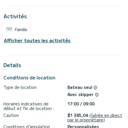
Cet Oceanis 40.1 est équipé de 2 salles d'eau avec douche.
Activités
Il dispose des équipements suivants : Pilote automatique,
Propulseur d'étrave, Haut-parleurs, Prise USB, Panneau
solaire.
Famille
Si vous avez des questions sur le bateau ou les conditions
de location, vous pouvez envoyer un message via la
Afficher toutes les activités
plateforme Samboat. Un conseiller SamBoat répondra à vos
Details
Conditions de location
Type de location
Bateau seul
Avec skipper
Horaires indicatives de
17:00 / 09:00
début et fin de location :
Caution
$1 385,04
(Gérée en direct
par le propriétaire)
Conditions d'annulation
Personnalisées