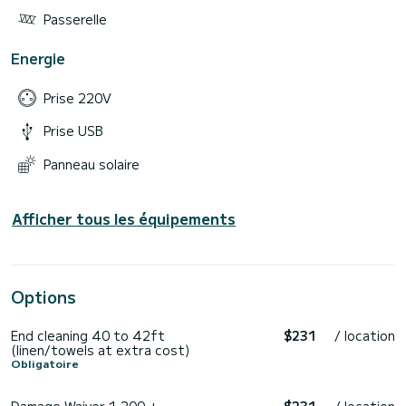
Passerelle
Energie
Prise 220V
Prise USB
Panneau solaire
Afficher tous les équipements
Options
End cleaning 40 to 42ft
$231
/ location
(linen/towels at extra cost)
Obligatoire
Damage Waiver 1.200 +
$231
/ location