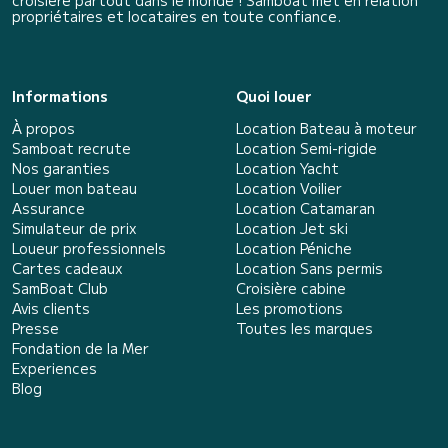
croisière partout dans le monde ! Samboat met en relation
propriétaires et locataires en toute confiance.
Informations
Quoi louer
À propos
Location Bateau à moteur
Samboat recrute
Location Semi-rigide
Nos garanties
Location Yacht
Louer mon bateau
Location Voilier
Assurance
Location Catamaran
Simulateur de prix
Location Jet ski
Loueur professionnels
Location Péniche
Cartes cadeaux
Location Sans permis
SamBoat Club
Croisière cabine
Avis clients
Les promotions
Presse
Toutes les marques
Fondation de la Mer
Experiences
Blog