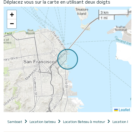
Déplacez vous sur la carte en utilisant deux doigts
3 km
+
1 mi
−
Leaflet
Samboat
Location bateau
Location Bateau à moteur
Location Bate