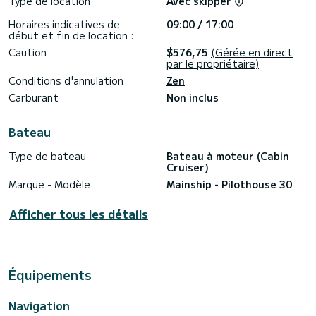
Type de location
Avec skipper
Beneteau 37 (6 pax)
Horaires indicatives de
09:00 / 17:00
début et fin de location :
Santa Cruz 50 (20 pax)
Caution
$576,75
(Gérée en direct
par le propriétaire)
Conditions d'annulation
Zen
Carburant
Non inclus
Bateau
Type de bateau
Bateau à moteur (Cabin
Cruiser)
Marque - Modèle
Mainship - Pilothouse 30
Afficher tous les détails
Équipements
Navigation