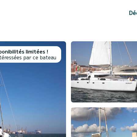
Dé
onibilités limitées !
téressées par ce bateau