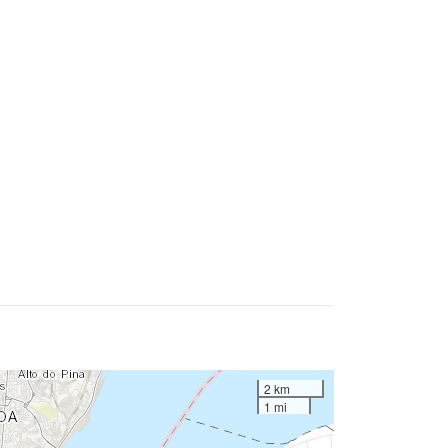
2 km
1 mi