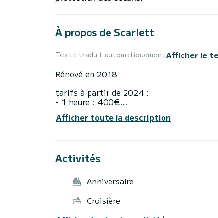
À propos de Scarlett
Afficher le t
Texte traduit automatiquement
Rénové en 2018
tarifs à partir de 2024 :
- 1 heure : 400€
- 2 heures : 550€
Afficher toute la description
- 3 heures : 650€
- 4 heures : 750€
- 5 heures : 850€
- 6 heures : 950€
Activités
- 7 heures : 1050€
- 8 heures : 1150€
Anniversaire
- Les départs au coucher du soleil à part
Horaires saisonniers, merci de nous conta
Croisière