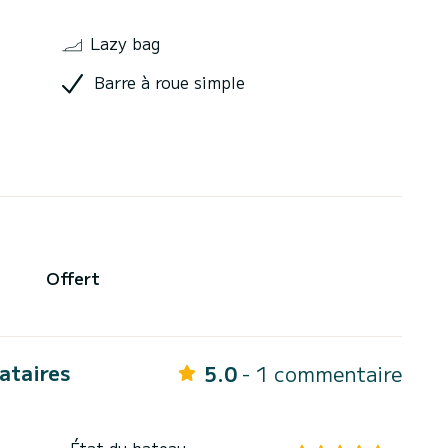
Lazy bag
Barre à roue simple
Offert
cataires
5.0
- 1 commentaire
État du bateau