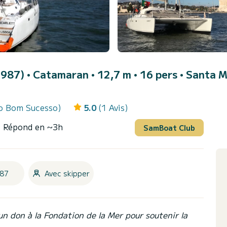
1987)
• Catamaran • 12,7 m • 16 pers •
Santa M
do Bom Sucesso)
5.0
(1 Avis)
- Répond en ~3h
SamBoat Club
87
Avec skipper
un don à la Fondation de la Mer pour soutenir la